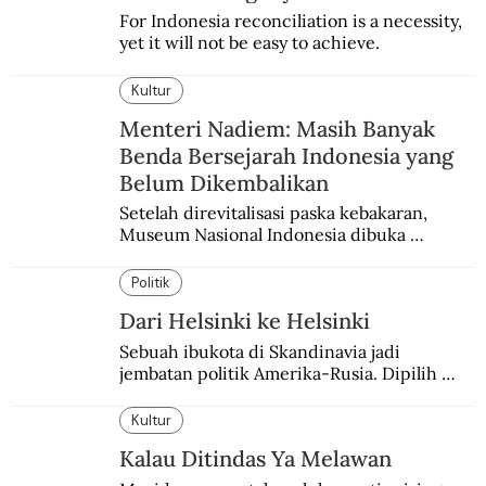
For Indonesia reconciliation is a necessity, 
yet it will not be easy to achieve.
Kultur
Menteri Nadiem: Masih Banyak
Benda Bersejarah Indonesia yang
Belum Dikembalikan
Setelah direvitalisasi paska kebakaran, 
Museum Nasional Indonesia dibuka 
kembali. Bertepatan dengan perhelatan 
Pameran Repatriasi 2024.
Politik
Dari Helsinki ke Helsinki
Sebuah ibukota di Skandinavia jadi 
jembatan politik Amerika-Rusia. Dipilih 
karena kenetralannya sejak Perang Dingin.
Kultur
Kalau Ditindas Ya Melawan