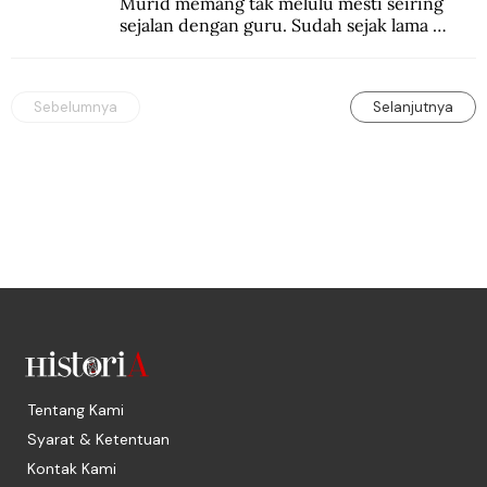
Murid memang tak melulu mesti seiring 
sejalan dengan guru. Sudah sejak lama 
orang-orang mengatakan, guru kencing 
berdiri, murid kencing berlari.
Sebelumnya
Selanjutnya
Tentang Kami
Syarat & Ketentuan
Kontak Kami