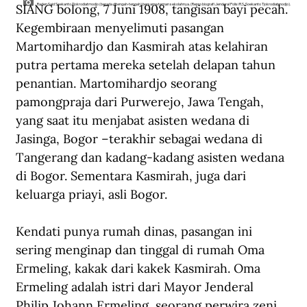
SIANG bolong, 7 Juni 1908, tangisan bayi pecah. 
Raden Said Soekanto Tjokrodiatmodjo (berada ditengah-tengah) bersama teman sekolahnya. (Repro biografi Jenderal Polisi R.S. Soekanto Tjokrodiatmodjo).
Kegembiraan menyelimuti pasangan 
Martomihardjo dan Kasmirah atas kelahiran 
putra pertama mereka setelah delapan tahun 
penantian. Martomihardjo seorang 
pamongpraja dari Purwerejo, Jawa Tengah, 
yang saat itu menjabat asisten wedana di 
Jasinga, Bogor –terakhir sebagai wedana di 
Tangerang dan kadang-kadang asisten wedana 
di Bogor. Sementara Kasmirah, juga dari 
keluarga priayi, asli Bogor. 
Kendati punya rumah dinas, pasangan ini 
sering menginap dan tinggal di rumah Oma 
Ermeling, kakak dari kakek Kasmirah. Oma 
Ermeling adalah istri dari Mayor Jenderal 
Philip Johann Ermeling, seorang perwira zeni 