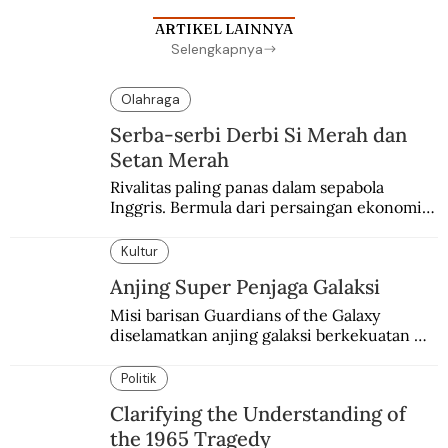
ARTIKEL LAINNYA
Selengkapnya
Olahraga
Serba-serbi Derbi Si Merah dan
Setan Merah
Rivalitas paling panas dalam sepabola 
Inggris. Bermula dari persaingan ekonomi 
dan industri.
Kultur
Anjing Super Penjaga Galaksi
Misi barisan Guardians of the Galaxy 
diselamatkan anjing galaksi berkekuatan 
super. Karakter yang terinspirasi dari Laika 
si martir antariksa Soviet.
Politik
Clarifying the Understanding of
the 1965 Tragedy