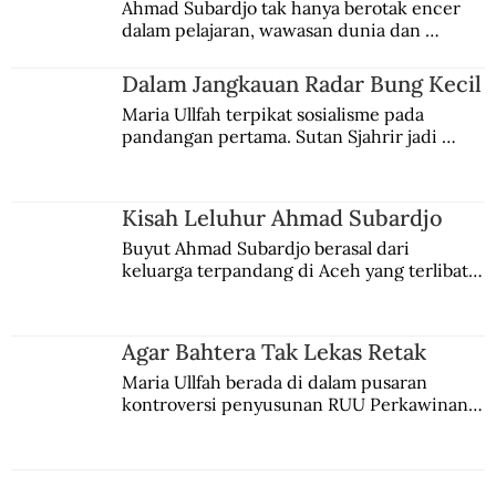
Ahmad Subardjo tak hanya berotak encer 
dalam pelajaran, wawasan dunia dan 
kesadaran kebangsaannya tumbuh berkat 
Jules Verne, Multatuli, hingga Sun Yat-sen.
Dalam Jangkauan Radar Bung Kecil
Maria Ullfah terpikat sosialisme pada 
pandangan pertama. Sutan Sjahrir jadi 
comblangnya.
Kisah Leluhur Ahmad Subardjo
Buyut Ahmad Subardjo berasal dari 
keluarga terpandang di Aceh yang terlibat 
persaingan kekuasaan. Dia memilih 
merantau ke Jawa dan menjadi pemuka 
agama Islam. Anaknya mengikuti jejaknya.
Agar Bahtera Tak Lekas Retak
Maria Ullfah berada di dalam pusaran 
kontroversi penyusunan RUU Perkawinan. 
Berbuah manis walau penuh kompromi.