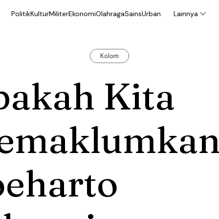
Politik
Kultur
Militer
Ekonomi
Olahraga
Sains
Urban
Lainnya
Kolom
pakah Kita
emaklumka
oeharto