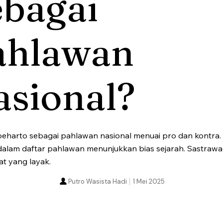
ebagai
ahlawan
asional?
arto sebagai pahlawan nasional menuai pro dan kontra. Do
itik dalam daftar pahlawan menunjukkan bias sejarah. Sastr
t yang layak.
Putro Wasista Hadi
1 Mei 2025