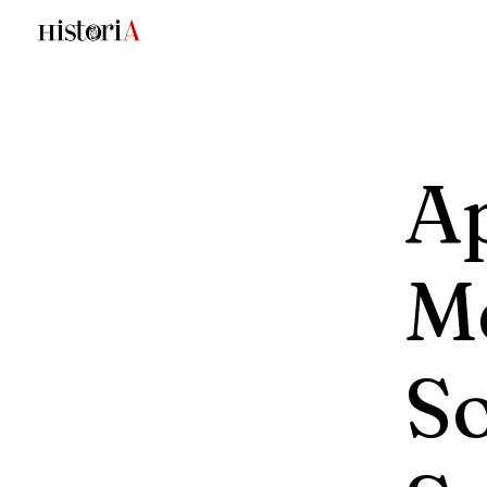
A
M
S