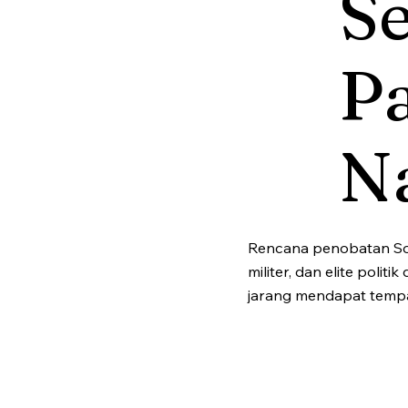
S
P
N
Rencana penobatan Soeh
militer, dan elite pol
jarang mendapat tempa