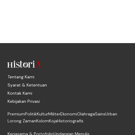
Tentang Kami
Syarat & Ketentuan
Kontak Kami
Kebijakan Privasi
Premium
Politik
Kultur
Militer
Ekonomi
Olahraga
Sains
Urban
Lorong Zaman
Kolom
Koja
Historiografis
Kerjasama & Portofolio
Undangan Menulis