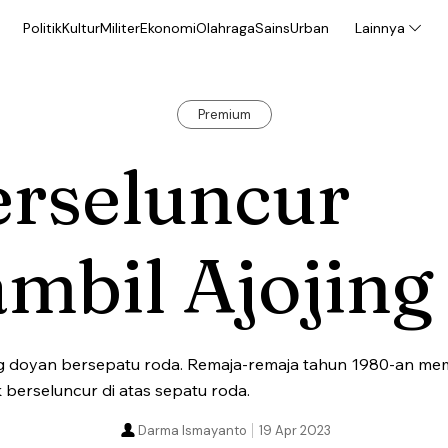
Politik
Kultur
Militer
Ekonomi
Olahraga
Sains
Urban
Lainnya
Premium
erseluncur
mbil Ajojing
 doyan bersepatu roda. Remaja-remaja tahun 1980-an mem
 berseluncur di atas sepatu roda.
Darma Ismayanto
19 Apr 2023