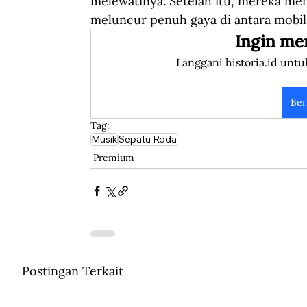
melewatinya
. 
Setelah itu, mereka mem
meluncur penuh gaya di antara mobil
Ingin me
Langgani historia.id untu
Ber
Tag:
Musik
Sepatu Roda
Premium
Postingan Terkait