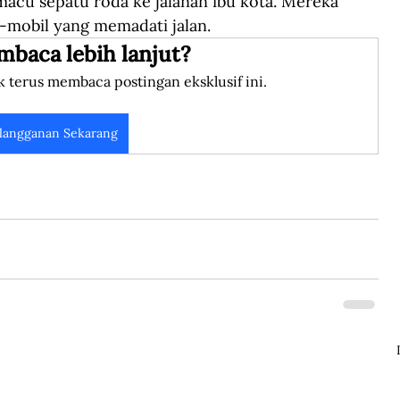
acu sepatu roda ke jalanan ibu kota. Mereka 
-mobil yang memadati jalan.
mbaca lebih lanjut?
k terus membaca postingan eksklusif ini.
langganan Sekarang