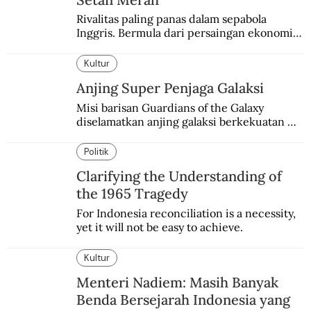
Rivalitas paling panas dalam sepabola 
Inggris. Bermula dari persaingan ekonomi 
dan industri.
Kultur
Anjing Super Penjaga Galaksi
Misi barisan Guardians of the Galaxy 
diselamatkan anjing galaksi berkekuatan 
super. Karakter yang terinspirasi dari Laika 
si martir antariksa Soviet.
Politik
Clarifying the Understanding of
the 1965 Tragedy
For Indonesia reconciliation is a necessity, 
yet it will not be easy to achieve.
Kultur
Menteri Nadiem: Masih Banyak
Benda Bersejarah Indonesia yang