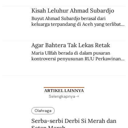
Kisah Leluhur Ahmad Subardjo
Buyut Ahmad Subardjo berasal dari 
keluarga terpandang di Aceh yang terlibat 
persaingan kekuasaan. Dia memilih 
merantau ke Jawa dan menjadi pemuka 
agama Islam. Anaknya mengikuti jejaknya.
Agar Bahtera Tak Lekas Retak
Maria Ullfah berada di dalam pusaran 
kontroversi penyusunan RUU Perkawinan. 
Berbuah manis walau penuh kompromi.
ARTIKEL LAINNYA
Selengkapnya
Olahraga
Serba-serbi Derbi Si Merah dan
Setan Merah