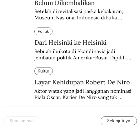
Belum Dikembalikan
Setelah direvitalisasi paska kebakaran, 
Museum Nasional Indonesia dibuka 
kembali. Bertepatan dengan perhelatan 
Pameran Repatriasi 2024.
Politik
Dari Helsinki ke Helsinki
Sebuah ibukota di Skandinavia jadi 
jembatan politik Amerika-Rusia. Dipilih 
karena kenetralannya sejak Perang Dingin.
Kultur
Layar Kehidupan Robert De Niro
Aktor watak yang jadi langganan nominasi 
Piala Oscar. Karier De Niro yang tak 
terbelenggu batas-batas genre merentang 
lebih dari setengah abad.
Sebelumnya
Selanjutnya