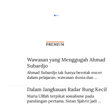
PREMIUM
Wawasan yang Menggugah Ahmad
Subardjo
Cerita Para Bintang Telenovela di
Ahmad Subardjo tak hanya berotak encer 
dalam pelajaran, wawasan dunia dan 
Indonesia
kesadaran kebangsaannya tumbuh berkat 
Jules Verne, Multatuli, hingga Sun Yat-sen.
Dalam Jangkauan Radar Bung Kecil
Maria Ullfah terpikat sosialisme pada 
pandangan pertama. Sutan Sjahrir jadi 
comblangnya.