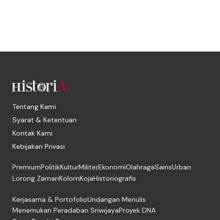
Tentang Kami
Syarat & Ketentuan
Kontak Kami
Kebijakan Privasi
Premium
Politik
Kultur
Militer
Ekonomi
Olahraga
Sains
Urban
Lorong Zaman
Kolom
Koja
Historiografis
Kerjasama & Portofolio
Undangan Menulis
Menemukan Peradaban Sriwijaya
Proyek DNA