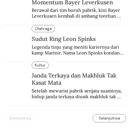
Momentum Bayer Leverkusen
Berawal dari tim buruh pabrik, kini Bayer 
Leverkusen kembali di ambang torehan 
“treble”. Sempat diejek dengan julukan 
“Neverkusen”.
Olahraga
Sudut Ring Leon Spinks
Legenda tinju yang meniti kariernya dari 
kamp Marinir. Nama Leon Spinks kondang 
setelah mencuri gelar dunia milik 
Muhammad Ali.
Kultur
Janda Terkaya dan Makhluk Tak
Kasat Mata
Setelah mewarisi pabrik senjata suaminya, 
hidup janda terkaya diusik makhluk tak 
kasat mata.
Sebelumnya
Selanjutnya