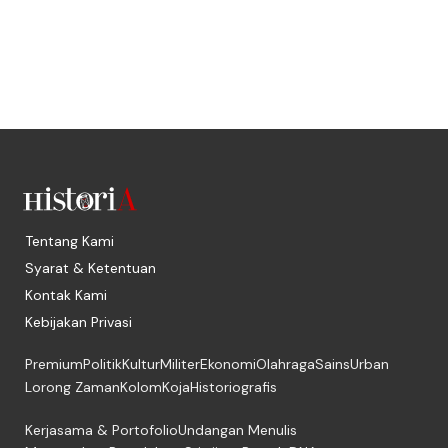
Tentang Kami
Syarat & Ketentuan
Kontak Kami
Kebijakan Privasi
Premium
Politik
Kultur
Militer
Ekonomi
Olahraga
Sains
Urban
Lorong Zaman
Kolom
Koja
Historiografis
Kerjasama & Portofolio
Undangan Menulis