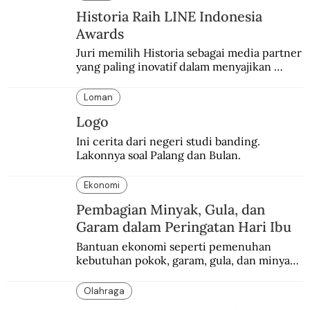
Historia Raih LINE Indonesia
Awards
Juri memilih Historia sebagai media partner 
yang paling inovatif dalam menyajikan 
konten sejarah populer
Loman
Logo
Ini cerita dari negeri studi banding. 
Lakonnya soal Palang dan Bulan.
Ekonomi
Pembagian Minyak, Gula, dan
Garam dalam Peringatan Hari Ibu
Bantuan ekonomi seperti pemenuhan 
kebutuhan pokok, garam, gula, dan minyak 
menjadi salah satu perhatian dalam 
peringatan Hari Ibu.
Olahraga