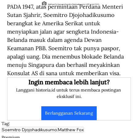
PADA 1947, atas permintaan Perdana Menteri 
Matthew Fox bersama Soemitro Djojohadikusumo. (LIFE, 6 Juni 1949).
Sutan Sjahrir, Soemitro Djojohadikusumo 
berangkat ke Amerika Serikat untuk 
menyiapkan jalan agar sengketa Indonesia-
Belanda masuk dalam agenda Dewan 
Keamanan PBB. Soemitro tak punya paspor, 
apalagi uang. Dia menembus blokade Belanda 
menuju Singapura dan berhasil meyakinkan 
Konsulat AS di sana untuk memberikan visa.
Ingin membaca lebih lanjut?
Langgani historia.id untuk terus membaca postingan 
eksklusif ini.
Berlangganan Sekarang
Tag:
Soemitro Djojohadikusumo
Matthew Fox
Premium