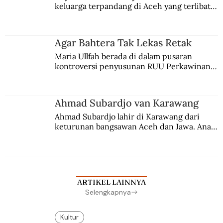
keluarga terpandang di Aceh yang terlibat 
persaingan kekuasaan. Dia memilih 
merantau ke Jawa dan menjadi pemuka 
agama Islam. Anaknya mengikuti jejaknya.
Agar Bahtera Tak Lekas Retak
Maria Ullfah berada di dalam pusaran 
kontroversi penyusunan RUU Perkawinan. 
Berbuah manis walau penuh kompromi.
Ahmad Subardjo van Karawang
Ahmad Subardjo lahir di Karawang dari 
keturunan bangsawan Aceh dan Jawa. Anak 
kesayangan mantri polisi ini pindah ke 
Batavia untuk melanjutkan pendidikan di 
sekolah Belanda.
ARTIKEL LAINNYA
Selengkapnya
Kultur