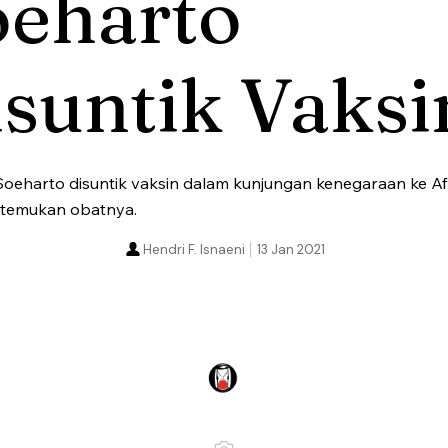
oeharto
suntik Vaksi
eharto disuntik vaksin dalam kunjungan kenegaraan ke Af
itemukan obatnya.
Hendri F. Isnaeni
13 Jan 2021