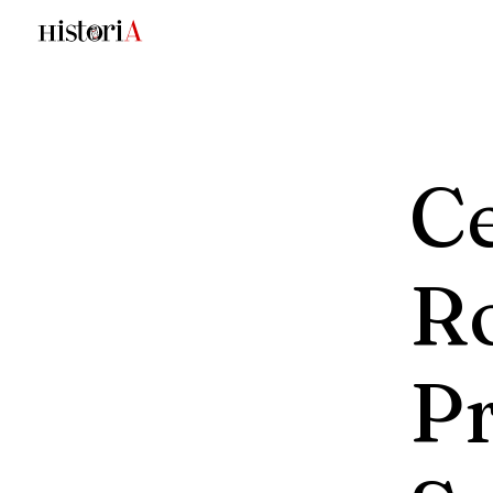
Ce
R
P