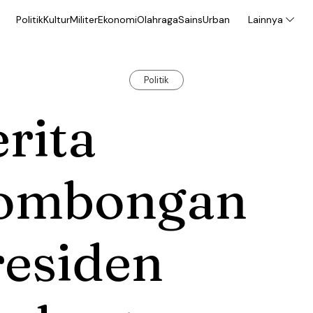
Politik
Kultur
Militer
Ekonomi
Olahraga
Sains
Urban
Lainnya
Politik
rita
ombongan
residen