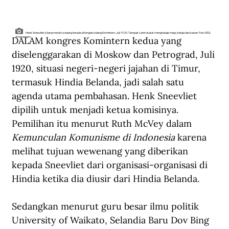
Henk Sneevliet (silang merah) sedang berada di tengah sidang Komintern, Juli 1920. Tampak Lenin duduk menghadap meja, ketiga dari kanan. Foto: IISG,
DALAM kongres Komintern kedua yang 
Amsterdam.
diselenggarakan di Moskow dan Petrograd, Juli 
1920, situasi negeri-negeri jajahan di Timur, 
termasuk Hindia Belanda, jadi salah satu 
agenda utama pembahasan. Henk Sneevliet 
dipilih untuk menjadi ketua komisinya. 
Pemilihan itu menurut Ruth McVey dalam 
Kemunculan Komunisme di Indonesia
 karena 
melihat tujuan wewenang yang diberikan 
kepada Sneevliet dari organisasi-organisasi di 
Hindia ketika dia diusir dari Hindia Belanda. 
Sedangkan menurut guru besar ilmu politik 
University of Waikato, Selandia Baru Dov Bing 