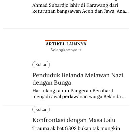
Ahmad Subardjo lahir di Karawang dari 
keturunan bangsawan Aceh dan Jawa. Anak 
kesayangan mantri polisi ini pindah ke 
Batavia untuk melanjutkan pendidikan di 
sekolah Belanda.
ARTIKEL LAINNYA
Selengkapnya
Kultur
Penduduk Belanda Melawan Nazi
dengan Bunga
Hari ulang tahun Pangeran Bernhard 
menjadi awal perlawanan warga Belanda 
terhadap pendudukan Nazi Jerman. Bunga 
anyelir favorit sang pangeran menjadi 
Kultur
simbol perlawanan.
Konfrontasi dengan Masa Lalu
Trauma akibat G30S bukan tak mungkin 