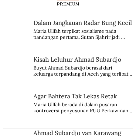
PREMIUM
Dalam Jangkauan Radar Bung Kecil
Antara Lenin dan Stalin (Bagian I)
Maria Ullfah terpikat sosialisme pada 
pandangan pertama. Sutan Sjahrir jadi 
comblangnya.
Kisah Leluhur Ahmad Subardjo
Buyut Ahmad Subardjo berasal dari 
keluarga terpandang di Aceh yang terlibat 
persaingan kekuasaan. Dia memilih 
merantau ke Jawa dan menjadi pemuka 
agama Islam. Anaknya mengikuti jejaknya.
Agar Bahtera Tak Lekas Retak
Maria Ullfah berada di dalam pusaran 
kontroversi penyusunan RUU Perkawinan. 
Berbuah manis walau penuh kompromi.
Ahmad Subardjo van Karawang