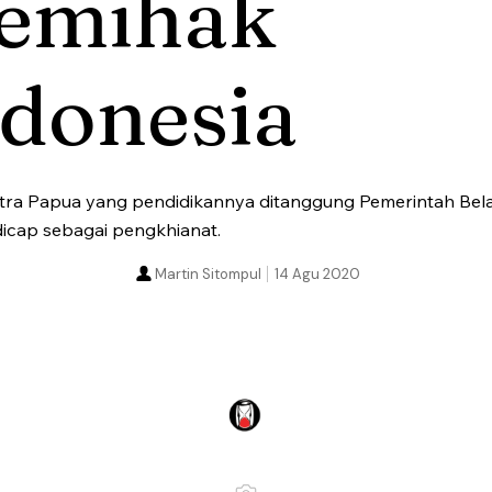
emihak
ndonesia
ra Papua yang pendidikannya ditanggung Pemerintah Belan
dicap sebagai pengkhianat.
Martin Sitompul
14 Agu 2020