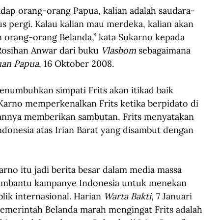
hadap orang-orang Papua, kalian adalah saudara-
s pergi. Kalau kalian mau merdeka, kalian akan 
 orang-orang Belanda,” kata Sukarno kepada 
 Rosihan Anwar dari buku 
Vlasbom 
sebagaimana 
uan Papua
, 16 Oktober 2008.    
numbuhkan simpati Frits akan itikad baik 
 Karno memperkenalkan Frits ketika berpidato di 
annya memberikan sambutan, Frits menyatakan 
onesia atas Irian Barat yang disambut dengan 
rno itu jadi berita besar dalam media massa 
 membantu kampanye Indonesia untuk menekan 
ik internasional. Harian 
Warta Bakti
, 7 Januari 
emerintah Belanda marah mengingat Frits adalah 