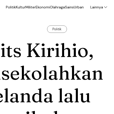
Politik
Kultur
Militer
Ekonomi
Olahraga
Sains
Urban
Lainnya
Politik
its Kirihio,
isekolahkan
landa lalu