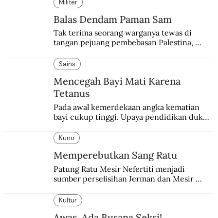
Militer
Balas Dendam Paman Sam
Tak terima seorang warganya tewas di 
tangan pejuang pembebasan Palestina, 
pemerintahan Ronald Reagan melakukan 
pembalasan.
Sains
Mencegah Bayi Mati Karena
Tetanus
Pada awal kemerdekaan angka kematian 
bayi cukup tinggi. Upaya pendidikan dukun 
pun dilakukan lewat Proyek Serpong.
Kuno
Memperebutkan Sang Ratu
Patung Ratu Mesir Nefertiti menjadi 
sumber perselisihan Jerman dan Mesir 
selama puluhan tahun.
Kultur
Awas, Ada Busana Seksi!