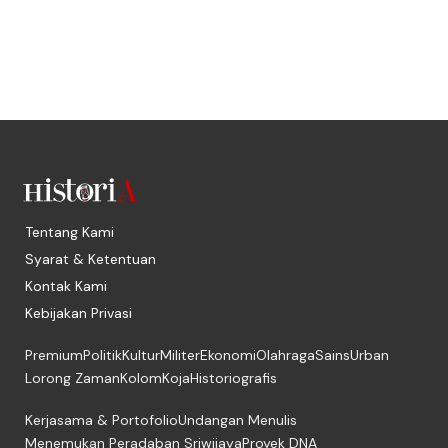
Tentang Kami
Syarat & Ketentuan
Kontak Kami
Kebijakan Privasi
Premium
Politik
Kultur
Militer
Ekonomi
Olahraga
Sains
Urban
Lorong Zaman
Kolom
Koja
Historiografis
Kerjasama & Portofolio
Undangan Menulis
Menemukan Peradaban Sriwijaya
Proyek DNA