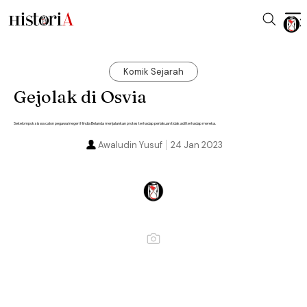
Komik Sejarah
Gejolak di Osvia
Sekelompok siswa calon pegawai negeri Hindia Belanda menjalankan protes terhadap perlakuan tidak adil terhadap mereka.
Awaludin Yusuf
24 Jan 2023