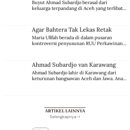
Buyut Ahmad Subardjo berasal dari 
keluarga terpandang di Aceh yang terlibat 
persaingan kekuasaan. Dia memilih 
merantau ke Jawa dan menjadi pemuka 
agama Islam. Anaknya mengikuti jejaknya.
Agar Bahtera Tak Lekas Retak
Maria Ullfah berada di dalam pusaran 
kontroversi penyusunan RUU Perkawinan. 
Berbuah manis walau penuh kompromi.
Ahmad Subardjo van Karawang
Ahmad Subardjo lahir di Karawang dari 
keturunan bangsawan Aceh dan Jawa. Anak 
kesayangan mantri polisi ini pindah ke 
Batavia untuk melanjutkan pendidikan di 
sekolah Belanda.
ARTIKEL LAINNYA
Selengkapnya