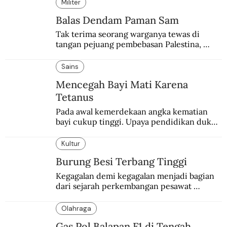
Militer
Balas Dendam Paman Sam
Tak terima seorang warganya tewas di 
tangan pejuang pembebasan Palestina, 
pemerintahan Ronald Reagan melakukan 
pembalasan.
Sains
Mencegah Bayi Mati Karena
Tetanus
Pada awal kemerdekaan angka kematian 
bayi cukup tinggi. Upaya pendidikan dukun 
pun dilakukan lewat Proyek Serpong.
Kultur
Burung Besi Terbang Tinggi
Kegagalan demi kegagalan menjadi bagian 
dari sejarah perkembangan pesawat 
terbang.
Olahraga
Gas Pol Balapan F1 di Tengah