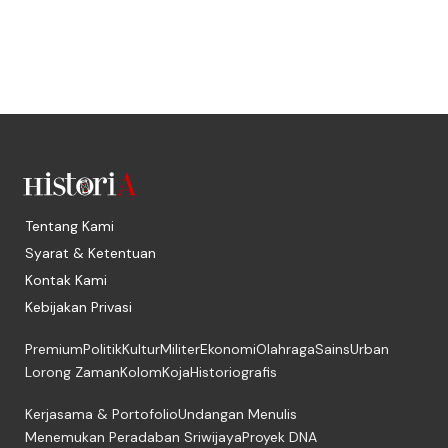
Tentang Kami
Syarat & Ketentuan
Kontak Kami
Kebijakan Privasi
Premium
Politik
Kultur
Militer
Ekonomi
Olahraga
Sains
Urban
Lorong Zaman
Kolom
Koja
Historiografis
Kerjasama & Portofolio
Undangan Menulis
Menemukan Peradaban Sriwijaya
Proyek DNA