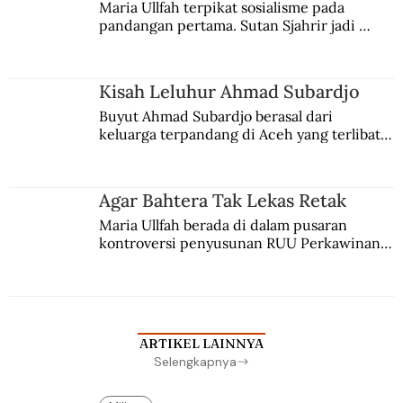
Maria Ullfah terpikat sosialisme pada 
pandangan pertama. Sutan Sjahrir jadi 
comblangnya.
Kisah Leluhur Ahmad Subardjo
Buyut Ahmad Subardjo berasal dari 
keluarga terpandang di Aceh yang terlibat 
persaingan kekuasaan. Dia memilih 
merantau ke Jawa dan menjadi pemuka 
agama Islam. Anaknya mengikuti jejaknya.
Agar Bahtera Tak Lekas Retak
Maria Ullfah berada di dalam pusaran 
kontroversi penyusunan RUU Perkawinan. 
Berbuah manis walau penuh kompromi.
ARTIKEL LAINNYA
Selengkapnya