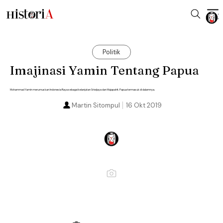
Politik
Imajinasi Yamin Tentang Papua
Mohammad Yamin merumuskan Indonesia Raya sebagai kelanjutan Sriwijaya dan Majapahit. Papua termasuk di dalamnya.
Martin Sitompul
16 Okt 2019