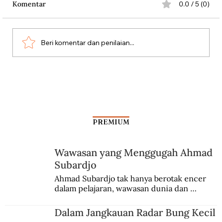
Komentar
0.0 / 5 (0)
Beri komentar dan penilaian...
Dari Srebrenica ke Palestina
PREMIUM
Wawasan yang Menggugah Ahmad
Subardjo
Ahmad Subardjo tak hanya berotak encer 
dalam pelajaran, wawasan dunia dan 
kesadaran kebangsaannya tumbuh berkat 
Jules Verne, Multatuli, hingga Sun Yat-sen.
Dalam Jangkauan Radar Bung Kecil