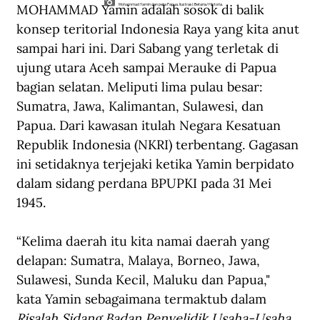
MOHAMMAD Yamin adalah sosok di balik 
Mohammad Yamin dan peta Papua. Ilustrasi: Betaria/Historia.
konsep teritorial Indonesia Raya yang kita anut 
sampai hari ini. Dari Sabang yang terletak di 
ujung utara Aceh sampai Merauke di Papua 
bagian selatan. Meliputi lima pulau besar: 
Sumatra, Jawa, Kalimantan, Sulawesi, dan 
Papua. Dari kawasan itulah Negara Kesatuan 
Republik Indonesia (NKRI) terbentang. Gagasan 
ini setidaknya terjejaki ketika Yamin berpidato 
dalam sidang perdana BPUPKI pada 31 Mei 
1945. 
“Kelima daerah itu kita namai daerah yang 
delapan: Sumatra, Malaya, Borneo, Jawa, 
Sulawesi, Sunda Kecil, Maluku dan Papua," 
kata Yamin sebagaimana termaktub dalam 
Risalah Sidang Badan Penyelidik Usaha-Usaha 