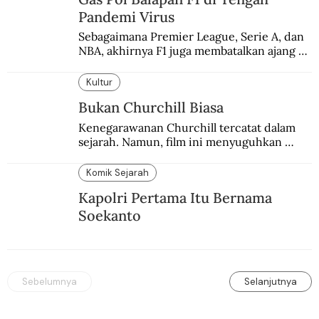
Pandemi Virus
Sebagaimana Premier League, Serie A, dan 
NBA, akhirnya F1 juga membatalkan ajang 
balapannya. Menghindari pengalaman 
enam dekade lampau.
Kultur
Bukan Churchill Biasa
Kenegarawanan Churchill tercatat dalam 
sejarah. Namun, film ini menyuguhkan 
Churchill yang lain.
Komik Sejarah
Kapolri Pertama Itu Bernama
Soekanto
Sebelumnya
Selanjutnya