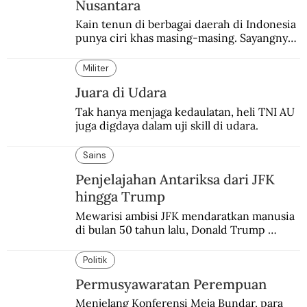
Nusantara
Kain tenun di berbagai daerah di Indonesia 
punya ciri khas masing-masing. Sayangnya, 
pendataan tentang para perajinnya masih 
belum memadai.
Militer
Juara di Udara
Tak hanya menjaga kedaulatan, heli TNI AU 
juga digdaya dalam uji skill di udara.
Sains
Penjelajahan Antariksa dari JFK
hingga Trump
Mewarisi ambisi JFK mendaratkan manusia 
di bulan 50 tahun lalu, Donald Trump 
terobsesi memasang bendera di Mars.
Politik
Permusyawaratan Perempuan
Menjelang Konferensi Meja Bundar, para 