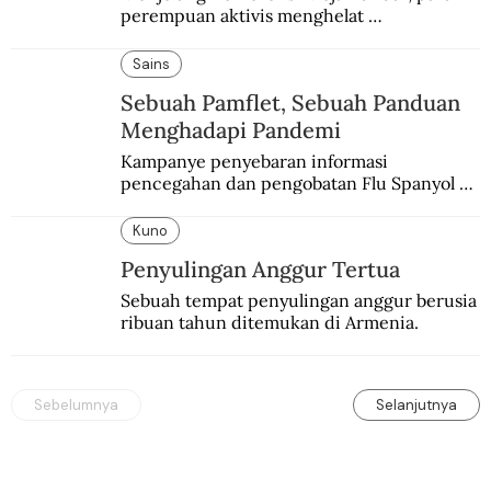
perempuan aktivis menghelat 
permusyawaratan. Hasilnya dikirim ke 
delegasi Indonesia di KMB.
Sains
Sebuah Pamflet, Sebuah Panduan
Menghadapi Pandemi
Kampanye penyebaran informasi 
pencegahan dan pengobatan Flu Spanyol di 
Hindia Belanda melalui medium lokal.
Kuno
Penyulingan Anggur Tertua
Sebuah tempat penyulingan anggur berusia 
ribuan tahun ditemukan di Armenia.
Sebelumnya
Selanjutnya