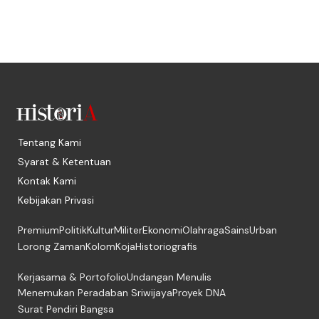
Tentang Kami
Syarat & Ketentuan
Kontak Kami
Kebijakan Privasi
Premium
Politik
Kultur
Militer
Ekonomi
Olahraga
Sains
Urban
Lorong Zaman
Kolom
Koja
Historiografis
Kerjasama & Portofolio
Undangan Menulis
Menemukan Peradaban Sriwijaya
Proyek DNA
Surat Pendiri Bangsa