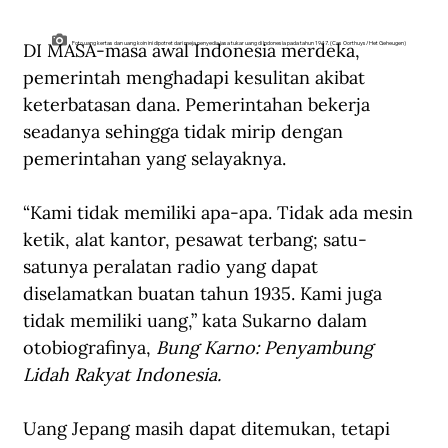
DI MASA-masa awal Indonesia merdeka, 
Foto uang kertas dan uang koin ini dipotret dari meja penyedia jasa tukar uang di Indonesia pada tahun 1947. (Cas Oorthuys/Het Geheugen)
pemerintah menghadapi kesulitan akibat 
keterbatasan dana. Pemerintahan bekerja 
seadanya sehingga tidak mirip dengan 
pemerintahan yang selayaknya.
“Kami tidak memiliki apa-apa. Tidak ada mesin 
ketik, alat kantor, pesawat terbang; satu-
satunya peralatan radio yang dapat 
diselamatkan buatan tahun 1935. Kami juga 
tidak memiliki uang,” kata Sukarno dalam 
otobiografinya, 
Bung Karno: Penyambung 
Lidah Rakyat Indonesia.
Uang Jepang masih dapat ditemukan, tetapi 