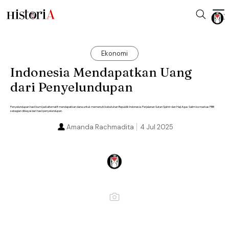
Ekonomi
Indonesia Mendapatkan Uang
dari Penyelundupan
Penyelundupan hasil bumi jadi alternatif mendapatkan dana untuk memenuhi kebutuhan Republik Indonesia. Perjalanan Sutan Sjahrir dan Haji Agus Salim ke markas PBB
sebagian dibiayai dari hasil penyelundupan.
Amanda Rachmadita
4 Jul 2025