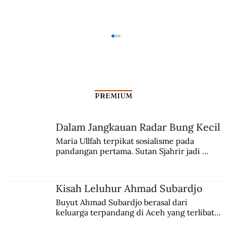
PREMIUM
Dalam Jangkauan Radar Bung Kecil
Maria Ullfah terpikat sosialisme pada 
pandangan pertama. Sutan Sjahrir jadi 
Pengusaha Tionghoa Penyelundup
comblangnya.
Senjata
Kisah Leluhur Ahmad Subardjo
Buyut Ahmad Subardjo berasal dari 
keluarga terpandang di Aceh yang terlibat 
persaingan kekuasaan. Dia memilih 