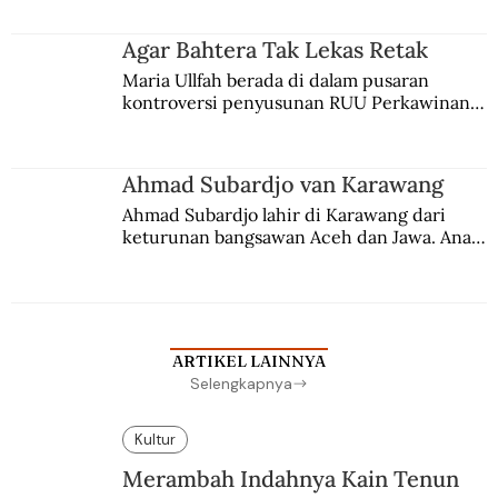
merantau ke Jawa dan menjadi pemuka 
agama Islam. Anaknya mengikuti jejaknya.
Agar Bahtera Tak Lekas Retak
Maria Ullfah berada di dalam pusaran 
kontroversi penyusunan RUU Perkawinan. 
Berbuah manis walau penuh kompromi.
Ahmad Subardjo van Karawang
Ahmad Subardjo lahir di Karawang dari 
keturunan bangsawan Aceh dan Jawa. Anak 
kesayangan mantri polisi ini pindah ke 
Batavia untuk melanjutkan pendidikan di 
sekolah Belanda.
ARTIKEL LAINNYA
Selengkapnya
Kultur
Merambah Indahnya Kain Tenun