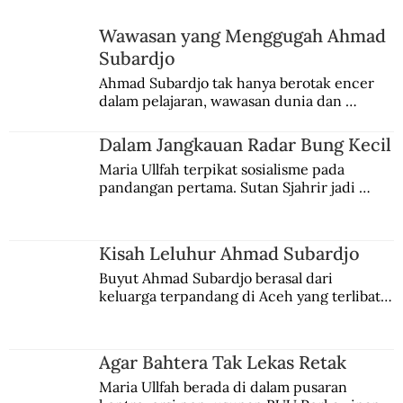
Wawasan yang Menggugah Ahmad
Subardjo
Ahmad Subardjo tak hanya berotak encer 
dalam pelajaran, wawasan dunia dan 
kesadaran kebangsaannya tumbuh berkat 
Jules Verne, Multatuli, hingga Sun Yat-sen.
Dalam Jangkauan Radar Bung Kecil
Maria Ullfah terpikat sosialisme pada 
pandangan pertama. Sutan Sjahrir jadi 
comblangnya.
Kisah Leluhur Ahmad Subardjo
Buyut Ahmad Subardjo berasal dari 
keluarga terpandang di Aceh yang terlibat 
persaingan kekuasaan. Dia memilih 
merantau ke Jawa dan menjadi pemuka 
agama Islam. Anaknya mengikuti jejaknya.
Agar Bahtera Tak Lekas Retak
Maria Ullfah berada di dalam pusaran 