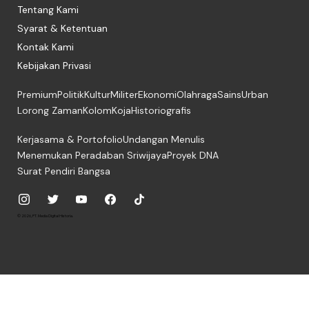
Tentang Kami
Syarat & Ketentuan
Kontak Kami
Kebijakan Privasi
Premium
Politik
Kultur
Militer
Ekonomi
Olahraga
Sains
Urban
Lorong Zaman
Kolom
Koja
Historiografis
Kerjasama & Portofolio
Undangan Menulis
Menemukan Peradaban Sriwijaya
Proyek DNA
Surat Pendiri Bangsa
© 2026, PT. Media Digital Historia.