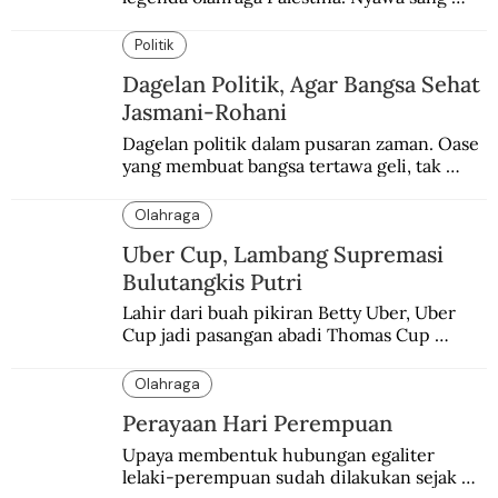
Olimpian tak tertolong setelah Israel 
memblokade Rafah.
Politik
Dagelan Politik, Agar Bangsa Sehat
Jasmani-Rohani
Dagelan politik dalam pusaran zaman. Oase 
yang membuat bangsa tertawa geli, tak 
melulu nyeri.
Olahraga
Uber Cup, Lambang Supremasi
Bulutangkis Putri
Lahir dari buah pikiran Betty Uber, Uber 
Cup jadi pasangan abadi Thomas Cup 
sebagai kejuaraan yang paling sarat gengsi.
Olahraga
Perayaan Hari Perempuan
Upaya membentuk hubungan egaliter 
lelaki-perempuan sudah dilakukan sejak 