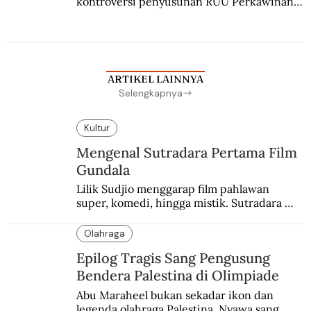
kontroversi penyusunan RUU Perkawinan. 
Berbuah manis walau penuh kompromi.
ARTIKEL LAINNYA
Selengkapnya
Kultur
Mengenal Sutradara Pertama Film
Gundala
Lilik Sudjio menggarap film pahlawan 
super, komedi, hingga mistik. Sutradara 
terbaik yang kurang dilirik.
Olahraga
Epilog Tragis Sang Pengusung
Bendera Palestina di Olimpiade
Abu Maraheel bukan sekadar ikon dan 
legenda olahraga Palestina. Nyawa sang 