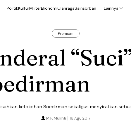
Politik
Kultur
Militer
Ekonomi
Olahraga
Sains
Urban
Lainnya
Premium
nderal “Suci
oedirman
isahkan ketokohan Soedirman sekaligus menyiratkan seb
M.F. Mukhti
16 Agu 2017