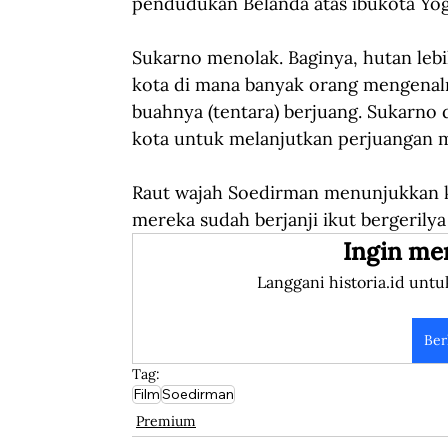
pendudukan Belanda atas ibukota Yog
Sukarno menolak. Baginya, hutan leb
kota di mana banyak orang mengenaln
buahnya (tentara) berjuang. Sukarno 
kota untuk melanjutkan perjuangan m
Raut wajah Soedirman menunjukkan k
mereka sudah berjanji ikut bergerily
Ingin me
Langgani historia.id untu
Ber
Tag:
Film
Soedirman
Premium