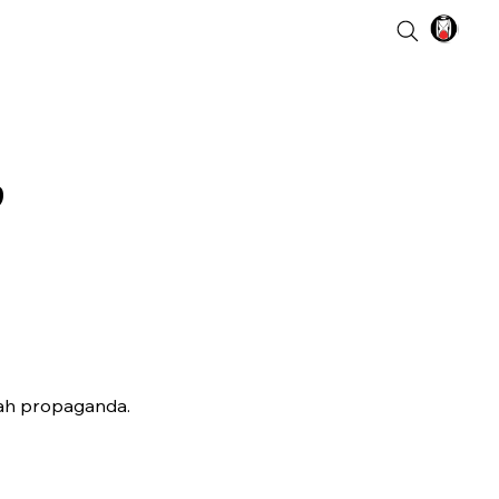
”
uah propaganda.