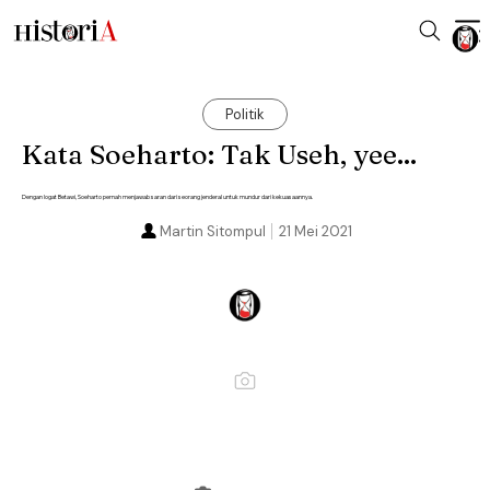
Politik
Kata Soeharto: Tak Useh, yee...
Dengan logat Betawi, Soeharto pernah menjawab saran dari seorang jenderal untuk mundur dari kekuasaannya.
Martin Sitompul
21 Mei 2021