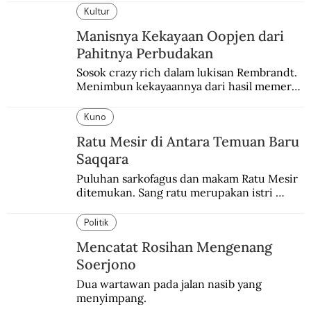
Kultur
Manisnya Kekayaan Oopjen dari
Pahitnya Perbudakan
Sosok crazy rich dalam lukisan Rembrandt. 
Menimbun kekayaannya dari hasil memeras 
keringat para budak.
Kuno
Ratu Mesir di Antara Temuan Baru
Saqqara
Puluhan sarkofagus dan makam Ratu Mesir 
ditemukan. Sang ratu merupakan istri 
sekaligus putri salah satu firaun yang 
sebelumnya keberadaannya tak pernah 
Politik
diketahui.
Mencatat Rosihan Mengenang
Soerjono
Dua wartawan pada jalan nasib yang 
menyimpang.