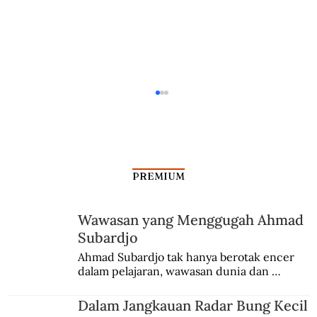
PREMIUM
Dari Srebrenica ke Palestina
Wawasan yang Menggugah Ahmad
Subardjo
Ahmad Subardjo tak hanya berotak encer 
dalam pelajaran, wawasan dunia dan 
kesadaran kebangsaannya tumbuh berkat 
Jules Verne, Multatuli, hingga Sun Yat-sen.
Dalam Jangkauan Radar Bung Kecil