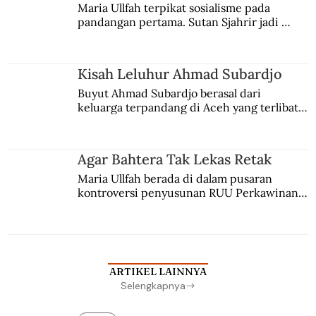
Maria Ullfah terpikat sosialisme pada 
pandangan pertama. Sutan Sjahrir jadi 
comblangnya.
Kisah Leluhur Ahmad Subardjo
Buyut Ahmad Subardjo berasal dari 
keluarga terpandang di Aceh yang terlibat 
persaingan kekuasaan. Dia memilih 
merantau ke Jawa dan menjadi pemuka 
agama Islam. Anaknya mengikuti jejaknya.
Agar Bahtera Tak Lekas Retak
Maria Ullfah berada di dalam pusaran 
kontroversi penyusunan RUU Perkawinan. 
Berbuah manis walau penuh kompromi.
ARTIKEL LAINNYA
Selengkapnya