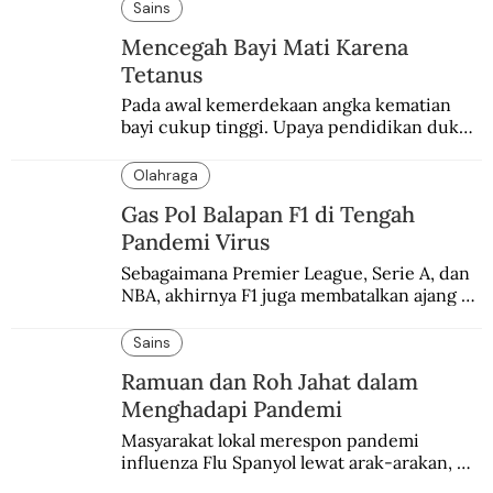
Sains
Mencegah Bayi Mati Karena
Tetanus
Pada awal kemerdekaan angka kematian 
bayi cukup tinggi. Upaya pendidikan dukun 
pun dilakukan lewat Proyek Serpong.
Olahraga
Gas Pol Balapan F1 di Tengah
Pandemi Virus
Sebagaimana Premier League, Serie A, dan 
NBA, akhirnya F1 juga membatalkan ajang 
balapannya. Menghindari pengalaman 
enam dekade lampau.
Sains
Ramuan dan Roh Jahat dalam
Menghadapi Pandemi
Masyarakat lokal merespon pandemi 
influenza Flu Spanyol lewat arak-arakan, 
sesajen, dan ramuan jamu tradisional.