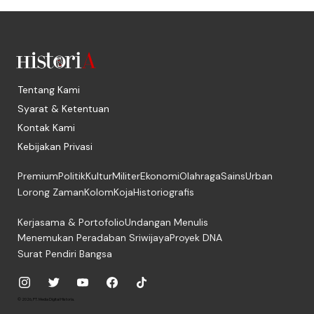
Tentang Kami
Syarat & Ketentuan
Kontak Kami
Kebijakan Privasi
Premium
Politik
Kultur
Militer
Ekonomi
Olahraga
Sains
Urban
Lorong Zaman
Kolom
Koja
Historiografis
Kerjasama & Portofolio
Undangan Menulis
Menemukan Peradaban Sriwijaya
Proyek DNA
Surat Pendiri Bangsa
© 2026, PT. Media Digital Historia.