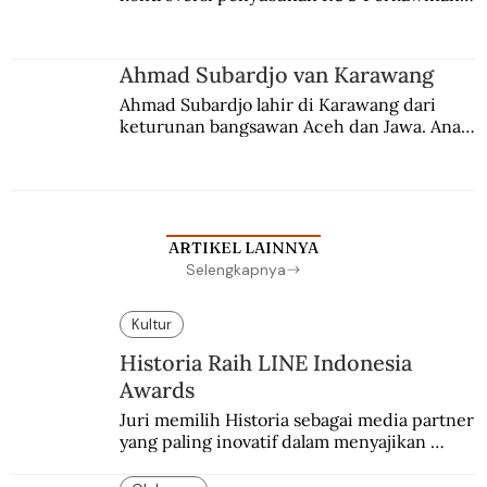
Berbuah manis walau penuh kompromi.
Ahmad Subardjo van Karawang
Ahmad Subardjo lahir di Karawang dari 
keturunan bangsawan Aceh dan Jawa. Anak 
kesayangan mantri polisi ini pindah ke 
Batavia untuk melanjutkan pendidikan di 
sekolah Belanda.
ARTIKEL LAINNYA
Selengkapnya
Kultur
Historia Raih LINE Indonesia
Awards
Juri memilih Historia sebagai media partner 
yang paling inovatif dalam menyajikan 
konten sejarah populer