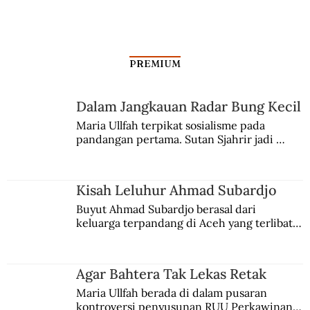
PREMIUM
Dalam Jangkauan Radar Bung Kecil
Pengasuh Anak di Masa Kolonial
Maria Ullfah terpikat sosialisme pada 
pandangan pertama. Sutan Sjahrir jadi 
comblangnya.
Kisah Leluhur Ahmad Subardjo
Buyut Ahmad Subardjo berasal dari 
keluarga terpandang di Aceh yang terlibat 
persaingan kekuasaan. Dia memilih 
merantau ke Jawa dan menjadi pemuka 
agama Islam. Anaknya mengikuti jejaknya.
Agar Bahtera Tak Lekas Retak
Maria Ullfah berada di dalam pusaran 
kontroversi penyusunan RUU Perkawinan. 