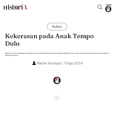
Kultur
Kekerasan pada Anak Tempo
Dulu
Mulai dari zaman kolonial hingga era milenial; dari zaman penjajahan hingga Indonesia merdeka menjelang 79 tahun. Anak-anak selalu menempati posisi rentan mengalami
perlakuan kekerasan.
Martin Sitompul
11 Agu 2024