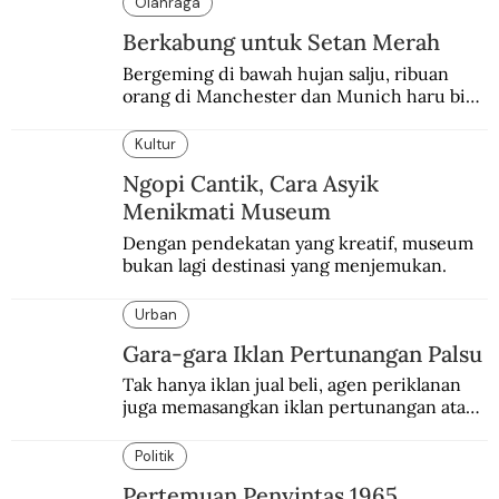
Olahraga
Berkabung untuk Setan Merah
Bergeming di bawah hujan salju, ribuan 
orang di Manchester dan Munich haru biru 
mengenang 60 tahun tragedi yang 
menimpa MU.
Kultur
Ngopi Cantik, Cara Asyik
Menikmati Museum
Dengan pendekatan yang kreatif, museum 
bukan lagi destinasi yang menjemukan.
Urban
Gara-gara Iklan Pertunangan Palsu
Tak hanya iklan jual beli, agen periklanan 
juga memasangkan iklan pertunangan atau 
pernikahan. Ini kisah Hamid yang 
memasang iklan pertunangan palsu.
Politik
Pertemuan Penyintas 1965