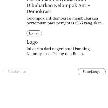
Dibubarkan Kelompok Anti-
Demokrasi
Kelompok antidemokrasi membubarkan 
pertemuan para penyintas 1965 yang akan 
mengikuti simposium nasional yang bakal 
diselenggarakan pemerintah.
Loman
Logo
Ini cerita dari negeri studi banding. 
Lakonnya soal Palang dan Bulan.
Sebelumnya
Selanjutnya