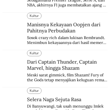
Sebagaimana Premier League, Serie A, dan 
NBA, akhirnya F1 juga membatalkan ajang 
balapannya. Menghindari pengalaman 
enam dekade lampau.
Kultur
Manisnya Kekayaan Oopjen dari
Pahitnya Perbudakan
Sosok crazy rich dalam lukisan Rembrandt. 
Menimbun kekayaannya dari hasil memeras 
keringat para budak.
Kultur
Dari Captain Thunder, Captain
Marvel, hingga Shazam
Meski sarat gimmick, film Shazam! Fury of 
the Gods tetap menyajikan keluguan remaja 
yang menyimpan kekuatan para dewa 
Yunani.
Kultur
Selera Naga Sejuta Rasa
Di Banyuwangi, tak usah menunggu Imlek 