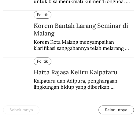
untuk bisa menikmati kuliner Tionghoa. 
Ada pasar kuliner khas yang digelar tiap 
pekan.
Politik
Korem Bantah Larang Seminar di
Malang
Korem Kota Malang menyampaikan 
klarifikasi sanggahannya telah melarang 
seminar sejarah di Universitas Negeri 
Malang.
Politik
Hatta Rajasa Keliru Kalpataru
Kalpataru dan Adipura, penghargaan 
lingkungan hidup yang diberikan 
pemerintah setiap tahun kepada dua pihak 
yang berbeda.
Sebelumnya
Selanjutnya