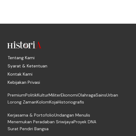
Tentang Kami
Syarat & Ketentuan
Kontak Kami
Kebijakan Privasi
Premium
Politik
Kultur
Militer
Ekonomi
Olahraga
Sains
Urban
Lorong Zaman
Kolom
Koja
Historiografis
Kerjasama & Portofolio
Undangan Menulis
Menemukan Peradaban Sriwijaya
Proyek DNA
Surat Pendiri Bangsa