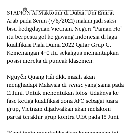
STADION Al Maktoum di Dubai, Uni Emirat 
Timnas Vietnam yang mengarungi sejarah sepakbola yang pelik sebelum disegani di Asia (Fernando Randy/Historia.id).
Arab pada Senin (7/6/2021) malam jadi saksi 
bisu kedigdayaan Vietnam. Negeri “Paman Ho” 
itu berpesta gol ke gawang Indonesia di laga 
kualifikasi Piala Dunia 2022 Qatar Grup G. 
Kemenangan 4-0 itu sekaligus memantapkan 
posisi mereka di puncak klasemen.
Nguyễn Quang Hải dkk. masih akan 
menghadapi Malaysia di 
venue
 yang sama pada 
11 Juni. Untuk menentukan lolos-tidaknya ke 
fase ketiga kualifikasi zona AFC sebagai juara 
grup,
Vietnam dijadwalkan akan melakoni 
partai terakhir grup kontra UEA pada 15 Juni.
“Kami ingin mendedikasikan kemenangan ini 