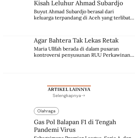
Kisah Leluhur Ahmad Subardjo
Buyut Ahmad Subardjo berasal dari 
keluarga terpandang di Aceh yang terlibat 
persaingan kekuasaan. Dia memilih 
merantau ke Jawa dan menjadi pemuka 
agama Islam. Anaknya mengikuti jejaknya.
Agar Bahtera Tak Lekas Retak
Maria Ullfah berada di dalam pusaran 
kontroversi penyusunan RUU Perkawinan. 
Berbuah manis walau penuh kompromi.
ARTIKEL LAINNYA
Selengkapnya
Olahraga
Gas Pol Balapan F1 di Tengah
Pandemi Virus