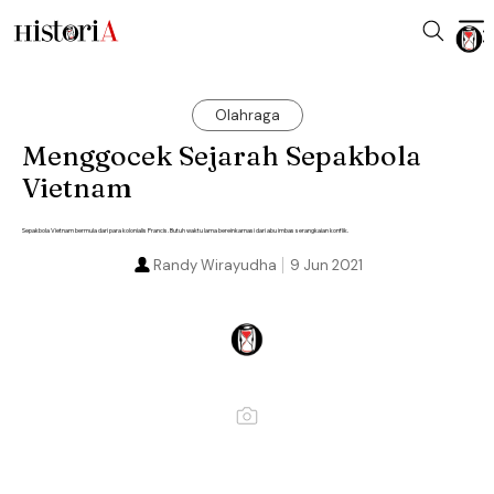
Olahraga
Menggocek Sejarah Sepakbola
Vietnam
Sepakbola Vietnam bermula dari para kolonialis Prancis. Butuh waktu lama bereinkarnasi dari abu imbas serangkaian konflik.
Randy Wirayudha
9 Jun 2021