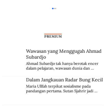
PREMIUM
Wawasan yang Menggugah Ahmad
Subardjo
Menendang Sejarah Sepakbola Vietnam
Ahmad Subardjo tak hanya berotak encer 
dalam pelajaran, wawasan dunia dan 
kesadaran kebangsaannya tumbuh berkat 
Jules Verne, Multatuli, hingga Sun Yat-sen.
Dalam Jangkauan Radar Bung Kecil
Maria Ullfah terpikat sosialisme pada 
pandangan pertama. Sutan Sjahrir jadi 
comblangnya.