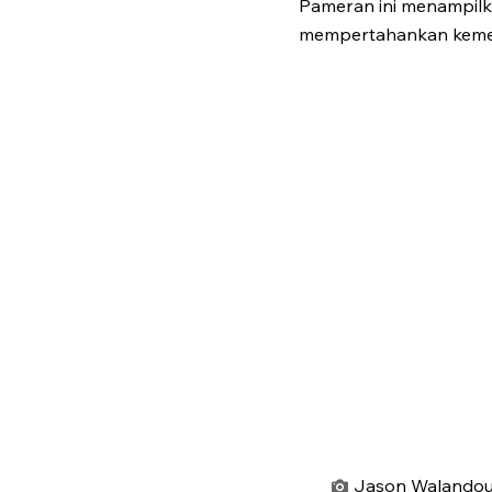
Pameran ini menampilk
mempertahankan keme
Jason Walandouw