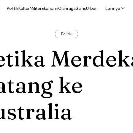
Politik
Kultur
Militer
Ekonomi
Olahraga
Sains
Urban
Lainnya
Politik
etika Merdek
atang ke
stralia