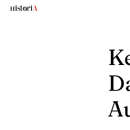
K
D
Au