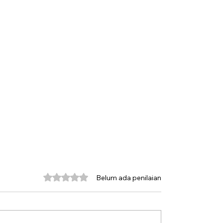
Dinilai 0 dari 5 bintang.
Belum ada penilaian