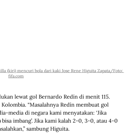
lla (kiri) mencuri bola dari kaki Jose Rene Higuita Zapata/Foto: 
fifa.com
an lewat gol Bernardo Redín di menit 115. 
Kolombia. “Masalahnya Redín membuat gol 
ia-media di negara kami menyatakan: ‘Jika 
bisa imbang’. Jika kami kalah 2-0, 3-0, atau 4-0 
salahkan,” sambung Higuita.