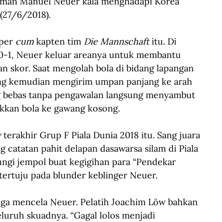
erman Manuel Neuer kala menghadapi Korea 
 (27/6/2018).
per 
cum
 kapten tim 
Die Mannschaft
 itu. Di 
l 0-1, Neuer keluar areanya untuk membantu 
skor. Saat mengolah bola di bidang lapangan 
ang kemudian mengirim umpan panjang ke arah 
 bebas tanpa pengawalan langsung menyambut 
kkan bola ke gawang kosong.
 
terakhir Grup F Piala Dunia 2018 itu. Sang juara 
g catatan pahit delapan dasawarsa silam di Piala 
ungi jempol buat kegigihan para “Pendekar 
 tertuju pada blunder keblinger Neuer.
inga mencela Neuer. Pelatih Joachim Löw bahkan 
luruh skuadnya. “Gagal lolos menjadi 