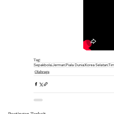
Tag:
Sepakbola
Jerman
Piala Dunia
Korea Selatan
Ti
Olahraga
Postingan Terkait