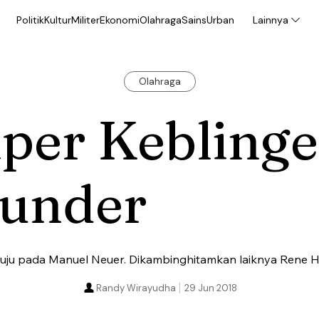
Politik
Kultur
Militer
Ekonomi
Olahraga
Sains
Urban
Lainnya
Olahraga
per Keblinge
lunder
uju pada Manuel Neuer. Dikambinghitamkan laiknya Rene Hig
Randy Wirayudha
29 Jun 2018