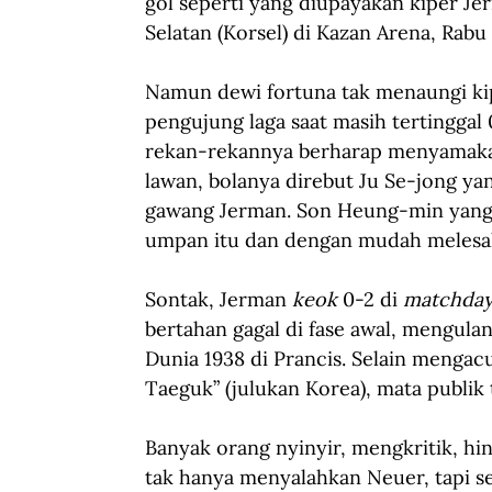
gol seperti yang diupayakan kiper J
Selatan (Korsel) di Kazan Arena, Rabu
Namun dewi fortuna tak menaungi ki
pengujung laga saat masih tertingga
rekan-rekannya berharap menyamakan 
lawan, bolanya direbut Ju Se-jong y
gawang Jerman. Son Heung-min yang
umpan itu dan dengan mudah melesa
Sontak, Jerman 
keok
 0-2 di 
matchday
bertahan gagal di fase awal, mengulan
Dunia 1938 di Prancis. Selain mengac
Taeguk” (julukan Korea), mata publik
Banyak orang nyinyir, mengkritik, h
tak hanya menyalahkan Neuer, tapi se