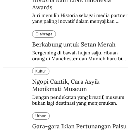
Awards
Juri memilih Historia sebagai media partner 
yang paling inovatif dalam menyajikan 
konten sejarah populer
Olahraga
Berkabung untuk Setan Merah
Bergeming di bawah hujan salju, ribuan 
orang di Manchester dan Munich haru biru 
mengenang 60 tahun tragedi yang 
menimpa MU.
Kultur
Ngopi Cantik, Cara Asyik
Menikmati Museum
Dengan pendekatan yang kreatif, museum 
bukan lagi destinasi yang menjemukan.
Urban
Gara-gara Iklan Pertunangan Palsu