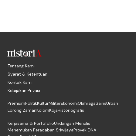
Tentang Kami
Syarat & Ketentuan
Kontak Kami
Kebijakan Privasi
Premium
Politik
Kultur
Militer
Ekonomi
Olahraga
Sains
Urban
Lorong Zaman
Kolom
Koja
Historiografis
Kerjasama & Portofolio
Undangan Menulis
Menemukan Peradaban Sriwijaya
Proyek DNA