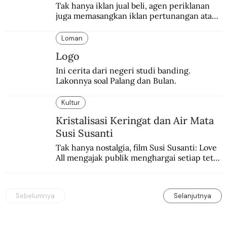
Tak hanya iklan jual beli, agen periklanan 
juga memasangkan iklan pertunangan atau 
pernikahan. Ini kisah Hamid yang 
memasang iklan pertunangan palsu.
Loman
Logo
Ini cerita dari negeri studi banding. 
Lakonnya soal Palang dan Bulan.
Kultur
Kristalisasi Keringat dan Air Mata
Susi Susanti
Tak hanya nostalgia, film Susi Susanti: Love 
All mengajak publik menghargai setiap tetes 
keringat dan air mata atlet di balik prestasi 
mengharumkan negeri.
Sebelumnya
Selanjutnya