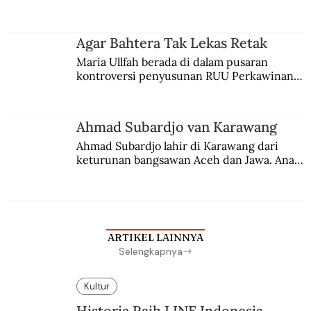
persaingan kekuasaan. Dia memilih 
merantau ke Jawa dan menjadi pemuka 
agama Islam. Anaknya mengikuti jejaknya.
Agar Bahtera Tak Lekas Retak
Maria Ullfah berada di dalam pusaran 
kontroversi penyusunan RUU Perkawinan. 
Berbuah manis walau penuh kompromi.
Ahmad Subardjo van Karawang
Ahmad Subardjo lahir di Karawang dari 
keturunan bangsawan Aceh dan Jawa. Anak 
kesayangan mantri polisi ini pindah ke 
Batavia untuk melanjutkan pendidikan di 
sekolah Belanda.
ARTIKEL LAINNYA
Selengkapnya
Kultur
Historia Raih LINE Indonesia