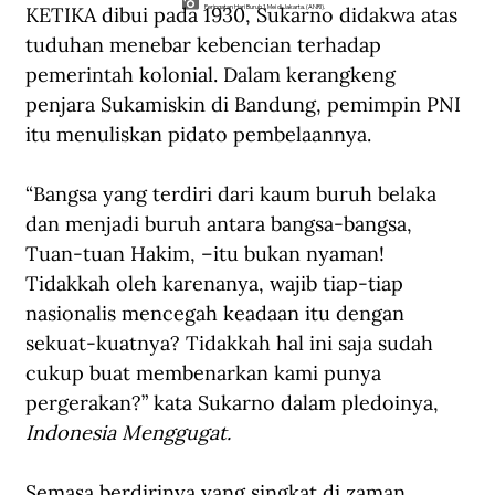
KETIKA dibui pada 1930, Sukarno didakwa atas 
Peringatan Hari Buruh 1 Mei di Jakarta. (ANRI).
tuduhan menebar kebencian terhadap 
pemerintah kolonial. Dalam kerangkeng 
penjara Sukamiskin di Bandung, pemimpin PNI 
itu menuliskan pidato pembelaannya. 
“Bangsa yang terdiri dari kaum buruh belaka 
dan menjadi buruh antara bangsa-bangsa, 
Tuan-tuan Hakim, –itu bukan nyaman! 
Tidakkah oleh karenanya, wajib tiap-tiap 
nasionalis mencegah keadaan itu dengan 
sekuat-kuatnya? Tidakkah hal ini saja sudah 
cukup buat membenarkan kami punya 
pergerakan?” kata Sukarno dalam pledoinya, 
Indonesia Menggugat.
Semasa berdirinya yang singkat di zaman 