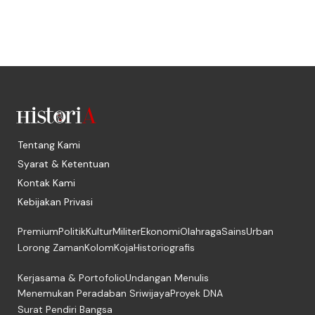
Tentang Kami
Syarat & Ketentuan
Kontak Kami
Kebijakan Privasi
Premium
Politik
Kultur
Militer
Ekonomi
Olahraga
Sains
Urban
Lorong Zaman
Kolom
Koja
Historiografis
Kerjasama & Portofolio
Undangan Menulis
Menemukan Peradaban Sriwijaya
Proyek DNA
Surat Pendiri Bangsa