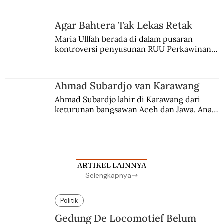
merantau ke Jawa dan menjadi pemuka 
agama Islam. Anaknya mengikuti jejaknya.
Agar Bahtera Tak Lekas Retak
Maria Ullfah berada di dalam pusaran 
kontroversi penyusunan RUU Perkawinan. 
Berbuah manis walau penuh kompromi.
Ahmad Subardjo van Karawang
Ahmad Subardjo lahir di Karawang dari 
keturunan bangsawan Aceh dan Jawa. Anak 
kesayangan mantri polisi ini pindah ke 
Batavia untuk melanjutkan pendidikan di 
sekolah Belanda.
ARTIKEL LAINNYA
Selengkapnya
Politik
Gedung De Locomotief Belum