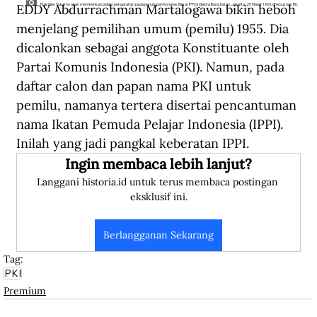
EDDY Abdurrachman Martalogawa bikin heboh 
Presiden Sukarno akan memberikan pidato pengarahan pada penutupan Kongres Besar IPPI di Gelora Bung Karno, Jakarta, 25 Maret 1963. (Perpusnas RI).
menjelang pemilihan umum (pemilu) 1955. Dia 
dicalonkan sebagai anggota Konstituante oleh 
Partai Komunis Indonesia (PKI). Namun, pada 
daftar calon dan papan nama PKI untuk 
pemilu, namanya tertera disertai pencantuman 
nama Ikatan Pemuda Pelajar Indonesia (IPPI). 
Inilah yang jadi pangkal keberatan IPPI.
Ingin membaca lebih lanjut?
Langgani historia.id untuk terus membaca postingan 
eksklusif ini.
Berlangganan Sekarang
Tag:
PKI
Premium