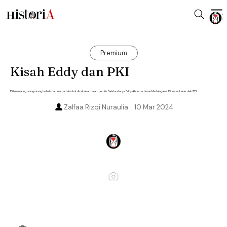
Premium
Kisah Eddy dan PKI
PKI menjaring orang-orang terbaik dari luar partai untuk dicalonkan dalam pemilu. Salah satunya Eddy Abdurrachman Martalogawa. Diprotes keras oleh IPPI.
Zalfaa Rizqi Nuraulia
10 Mar 2024