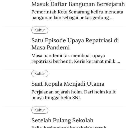
Masuk Daftar Bangunan Bersejarah
Pemerintah Kota Semarang keliru mendata 
bangunan lain sebagai bekas gedung 
redaksi De Locomotief.
Kultur
Satu Episode Upaya Repatriasi di
Masa Pandemi
Masa pandemi tak membuat upaya 
repatriasi berhenti. Keris keramat milik 
Pangeran Diponegoro itu akhirnya kembali 
di periode yang sulit.
Kultur
Saat Kepala Menjadi Utama
Perjalanan sejarah helm. Dari helm kulit 
buaya hingga helm SNI.
Kultur
Setelah Pulang Sekolah