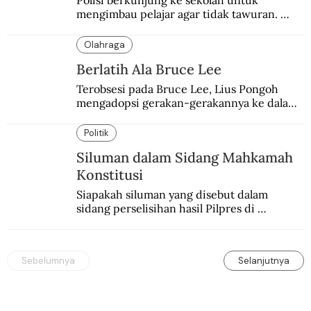
Polisi berkunjung ke sekolah untuk 
mengimbau pelajar agar tidak tawuran. 
Yang dapat mengakhiri tawuran pelajar itu 
sendiri.
Olahraga
Berlatih Ala Bruce Lee
Terobsesi pada Bruce Lee, Lius Pongoh 
mengadopsi gerakan-gerakannya ke dalam 
latihan. Sial, berdampak buruk.
Politik
Siluman dalam Sidang Mahkamah
Konstitusi
Siapakah siluman yang disebut dalam 
sidang perselisihan hasil Pilpres di 
Mahkamah Konstitusi?
Sebelumnya
Selanjutnya