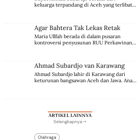
keluarga terpandang di Aceh yang terlibat 
persaingan kekuasaan. Dia memilih 
merantau ke Jawa dan menjadi pemuka 
agama Islam. Anaknya mengikuti jejaknya.
Agar Bahtera Tak Lekas Retak
Maria Ullfah berada di dalam pusaran 
kontroversi penyusunan RUU Perkawinan. 
Berbuah manis walau penuh kompromi.
Ahmad Subardjo van Karawang
Ahmad Subardjo lahir di Karawang dari 
keturunan bangsawan Aceh dan Jawa. Anak 
kesayangan mantri polisi ini pindah ke 
Batavia untuk melanjutkan pendidikan di 
sekolah Belanda.
ARTIKEL LAINNYA
Selengkapnya
Olahraga