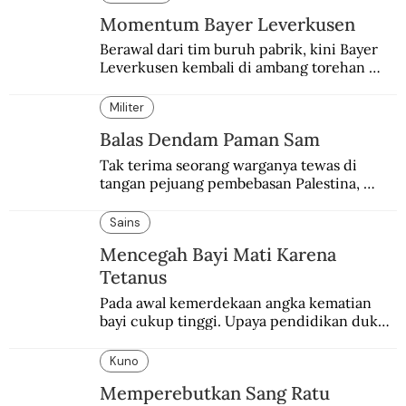
Momentum Bayer Leverkusen
Berawal dari tim buruh pabrik, kini Bayer 
Leverkusen kembali di ambang torehan 
“treble”. Sempat diejek dengan julukan 
“Neverkusen”.
Militer
Balas Dendam Paman Sam
Tak terima seorang warganya tewas di 
tangan pejuang pembebasan Palestina, 
pemerintahan Ronald Reagan melakukan 
pembalasan.
Sains
Mencegah Bayi Mati Karena
Tetanus
Pada awal kemerdekaan angka kematian 
bayi cukup tinggi. Upaya pendidikan dukun 
pun dilakukan lewat Proyek Serpong.
Kuno
Memperebutkan Sang Ratu