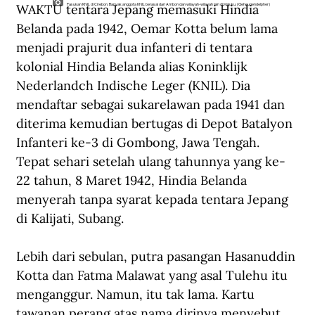
WAKTU tentara Jepang memasuki Hindia 
Pasukan KNIL di Cirebon. Banyak anggota KNIL berasal dari Ambon dan wilayah-wilayah lain di Maluku. (Geheugendelpher)
Belanda pada 1942, Oemar Kotta belum lama 
menjadi prajurit dua infanteri di tentara 
kolonial Hindia Belanda alias Koninklijk 
Nederlandch Indische Leger (KNIL). Dia 
mendaftar sebagai sukarelawan pada 1941 dan 
diterima kemudian bertugas di Depot Batalyon 
Infanteri ke-3 di Gombong, Jawa Tengah. 
Tepat sehari setelah ulang tahunnya yang ke-
22 tahun, 8 Maret 1942, Hindia Belanda 
menyerah tanpa syarat kepada tentara Jepang 
di Kalijati, Subang.
Lebih dari sebulan, putra pasangan Hasanuddin 
Kotta dan Fatma Malawat yang asal Tulehu itu 
menganggur. Namun, itu tak lama. Kartu 
tawanan perang atas nama dirinya menyebut 