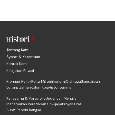
Tentang Kami
Syarat & Ketentuan
Kontak Kami
Kebijakan Privasi
Premium
Politik
Kultur
Militer
Ekonomi
Olahraga
Sains
Urban
Lorong Zaman
Kolom
Koja
Historiografis
Kerjasama & Portofolio
Undangan Menulis
Menemukan Peradaban Sriwijaya
Proyek DNA
Surat Pendiri Bangsa