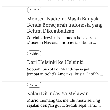
Kultur
Menteri Nadiem: Masih Banyak
Benda Bersejarah Indonesia yang
Belum Dikembalikan
Setelah direvitalisasi paska kebakaran, 
Museum Nasional Indonesia dibuka 
kembali. Bertepatan dengan perhelatan 
Pameran Repatriasi 2024.
Politik
Dari Helsinki ke Helsinki
Sebuah ibukota di Skandinavia jadi 
jembatan politik Amerika-Rusia. Dipilih 
karena kenetralannya sejak Perang Dingin.
Kultur
Kalau Ditindas Ya Melawan
Murid memang tak melulu mesti seiring 
sejalan dengan guru. Sudah sejak lama 
orang-orang mengatakan, guru kencing 