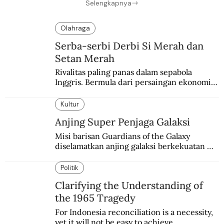
Selengkapnya
Olahraga
Serba-serbi Derbi Si Merah dan
Setan Merah
Rivalitas paling panas dalam sepabola 
Inggris. Bermula dari persaingan ekonomi 
dan industri.
Kultur
Anjing Super Penjaga Galaksi
Misi barisan Guardians of the Galaxy 
diselamatkan anjing galaksi berkekuatan 
super. Karakter yang terinspirasi dari Laika 
si martir antariksa Soviet.
Politik
Clarifying the Understanding of
the 1965 Tragedy
For Indonesia reconciliation is a necessity, 
yet it will not be easy to achieve.