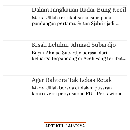
kesadaran kebangsaannya tumbuh berkat 
Jules Verne, Multatuli, hingga Sun Yat-sen.
Dalam Jangkauan Radar Bung Kecil
Maria Ullfah terpikat sosialisme pada 
pandangan pertama. Sutan Sjahrir jadi 
comblangnya.
Kisah Leluhur Ahmad Subardjo
Buyut Ahmad Subardjo berasal dari 
keluarga terpandang di Aceh yang terlibat 
persaingan kekuasaan. Dia memilih 
merantau ke Jawa dan menjadi pemuka 
agama Islam. Anaknya mengikuti jejaknya.
Agar Bahtera Tak Lekas Retak
Maria Ullfah berada di dalam pusaran 
kontroversi penyusunan RUU Perkawinan. 
Berbuah manis walau penuh kompromi.
ARTIKEL LAINNYA