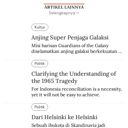
ARTIKEL LAINNYA
Selengkapnya
Kultur
Anjing Super Penjaga Galaksi
Misi barisan Guardians of the Galaxy 
diselamatkan anjing galaksi berkekuatan 
super. Karakter yang terinspirasi dari Laika 
si martir antariksa Soviet.
Politik
Clarifying the Understanding of
the 1965 Tragedy
For Indonesia reconciliation is a necessity, 
yet it will not be easy to achieve.
Politik
Dari Helsinki ke Helsinki
Sebuah ibukota di Skandinavia jadi 