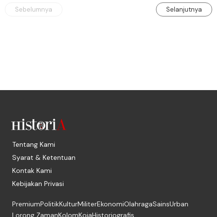
Sebelumnya
Selanjutnya
Tentang Kami
Syarat & Ketentuan
Kontak Kami
Kebijakan Privasi
Premium
Politik
Kultur
Militer
Ekonomi
Olahraga
Sains
Urban
Lorong Zaman
Kolom
Koja
Historiografis