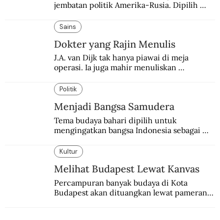
jembatan politik Amerika-Rusia. Dipilih 
karena kenetralannya sejak Perang Dingin.
Sains
Dokter yang Rajin Menulis
J.A. van Dijk tak hanya piawai di meja 
operasi. Ia juga mahir menuliskan 
pengalaman operasinya dalam jurnal medis.
Politik
Menjadi Bangsa Samudera
Tema budaya bahari dipilih untuk 
mengingatkan bangsa Indonesia sebagai 
negara kepulauan dan laut sebagai 
penghubungnya.
Kultur
Melihat Budapest Lewat Kanvas
Percampuran banyak budaya di Kota 
Budapest akan dituangkan lewat pameran 
bersama antar dua negara.