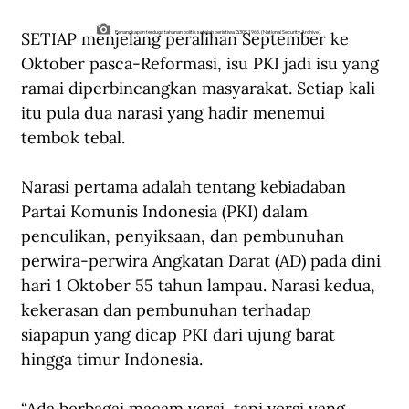
SETIAP menjelang peralihan September ke 
Penangkapan terduga tahanan politik setelah peristiwa G30S 1965. (National Security Archive).
Oktober pasca-Reformasi, isu PKI jadi isu yang 
ramai diperbincangkan masyarakat. Setiap kali 
itu pula dua narasi yang hadir menemui 
tembok tebal.
Narasi pertama adalah tentang kebiadaban 
Partai Komunis Indonesia (PKI) dalam 
penculikan, penyiksaan, dan pembunuhan 
perwira-perwira Angkatan Darat (AD) pada dini 
hari 1 Oktober 55 tahun lampau. Narasi kedua, 
kekerasan dan pembunuhan terhadap 
siapapun yang dicap PKI dari ujung barat 
hingga timur Indonesia.
“Ada berbagai macam versi, tapi versi yang 