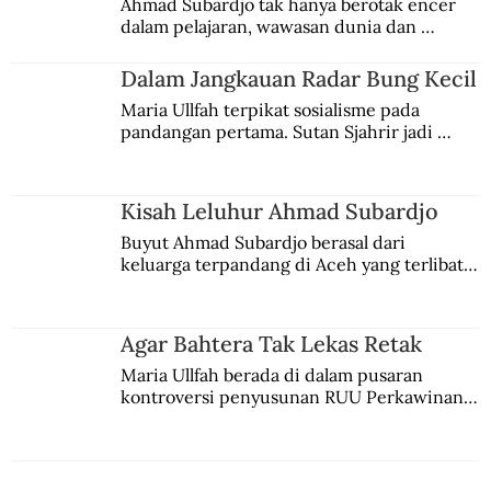
Ahmad Subardjo tak hanya berotak encer 
dalam pelajaran, wawasan dunia dan 
kesadaran kebangsaannya tumbuh berkat 
Jules Verne, Multatuli, hingga Sun Yat-sen.
Dalam Jangkauan Radar Bung Kecil
Maria Ullfah terpikat sosialisme pada 
pandangan pertama. Sutan Sjahrir jadi 
comblangnya.
Kisah Leluhur Ahmad Subardjo
Buyut Ahmad Subardjo berasal dari 
keluarga terpandang di Aceh yang terlibat 
persaingan kekuasaan. Dia memilih 
merantau ke Jawa dan menjadi pemuka 
agama Islam. Anaknya mengikuti jejaknya.
Agar Bahtera Tak Lekas Retak
Maria Ullfah berada di dalam pusaran 
kontroversi penyusunan RUU Perkawinan. 
Berbuah manis walau penuh kompromi.