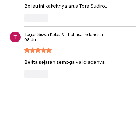
Beliau ini kakeknya artis Tora Sudiro...
Suka
Tugas Siswa Kelas XII Bahasa Indonesia
08 Jul
Dinilai 5 dari 5 bintang.
Berita sejarah semoga valid adanya 
Suka