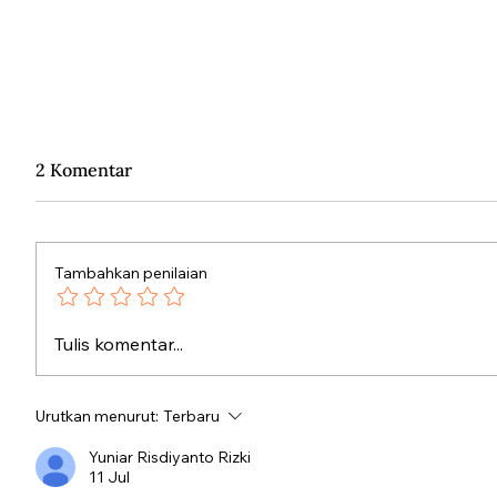
2 Komentar
Tambahkan penilaian
Kronologi Kudatuli
Persatu
Tulis komentar...
Urutkan menurut:
Terbaru
Yuniar Risdiyanto Rizki
11 Jul