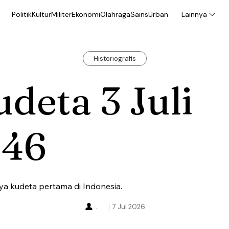
Politik
Kultur
Militer
Ekonomi
Olahraga
Sains
Urban
Lainnya
Historiografis
deta 3 Juli
946
ya kudeta pertama di Indonesia.
...
7 Jul 2026