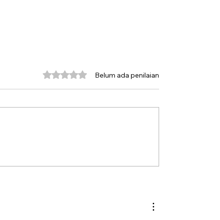
Dinilai 0 dari 5 bintang.
Belum ada penilaian
an Perjuangan
Dua Presiden yang Te