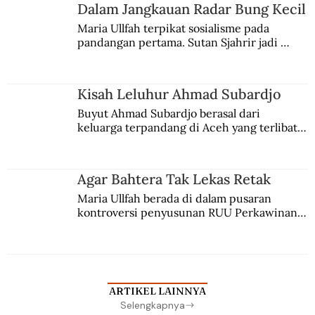
Jules Verne, Multatuli, hingga Sun Yat-sen.
Dalam Jangkauan Radar Bung Kecil
Maria Ullfah terpikat sosialisme pada 
pandangan pertama. Sutan Sjahrir jadi 
comblangnya.
Kisah Leluhur Ahmad Subardjo
Buyut Ahmad Subardjo berasal dari 
keluarga terpandang di Aceh yang terlibat 
persaingan kekuasaan. Dia memilih 
merantau ke Jawa dan menjadi pemuka 
agama Islam. Anaknya mengikuti jejaknya.
Agar Bahtera Tak Lekas Retak
Maria Ullfah berada di dalam pusaran 
kontroversi penyusunan RUU Perkawinan. 
Berbuah manis walau penuh kompromi.
ARTIKEL LAINNYA
Selengkapnya