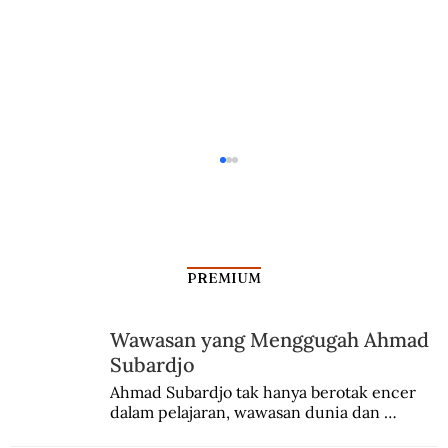
PREMIUM
Wawasan yang Menggugah Ahmad
Subardjo
Lebih Dekat Mengenal Batik dari Kota
Ahmad Subardjo tak hanya berotak encer 
dalam pelajaran, wawasan dunia dan 
Batik (Bagian II–Habis)
kesadaran kebangsaannya tumbuh berkat 