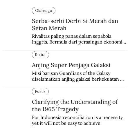
Olahraga
Serba-serbi Derbi Si Merah dan
Setan Merah
Rivalitas paling panas dalam sepabola 
Inggris. Bermula dari persaingan ekonomi 
dan industri.
Kultur
Anjing Super Penjaga Galaksi
Misi barisan Guardians of the Galaxy 
diselamatkan anjing galaksi berkekuatan 
super. Karakter yang terinspirasi dari Laika 
si martir antariksa Soviet.
Politik
Clarifying the Understanding of
the 1965 Tragedy
For Indonesia reconciliation is a necessity, 
yet it will not be easy to achieve.