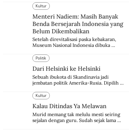
Kultur
Menteri Nadiem: Masih Banyak
Benda Bersejarah Indonesia yang
Belum Dikembalikan
Setelah direvitalisasi paska kebakaran, 
Museum Nasional Indonesia dibuka 
kembali. Bertepatan dengan perhelatan 
Pameran Repatriasi 2024.
Politik
Dari Helsinki ke Helsinki
Sebuah ibukota di Skandinavia jadi 
jembatan politik Amerika-Rusia. Dipilih 
karena kenetralannya sejak Perang Dingin.
Kultur
Kalau Ditindas Ya Melawan
Murid memang tak melulu mesti seiring 
sejalan dengan guru. Sudah sejak lama 
orang-orang mengatakan, guru kencing 
berdiri, murid kencing berlari.