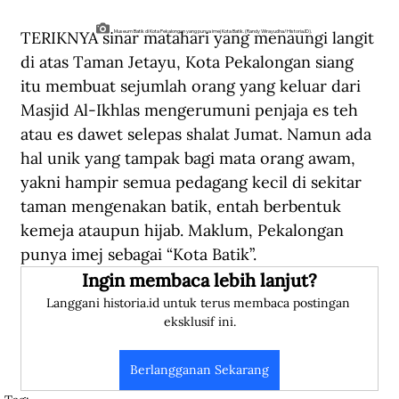
TERIKNYA sinar matahari yang menaungi langit 
Museum Batik di Kota Pekalongan yang punya imej Kota Batik. (Randy Wirayudha/Historia.ID).
di atas Taman Jetayu, Kota Pekalongan siang 
itu membuat sejumlah orang yang keluar dari 
Masjid Al-Ikhlas mengerumuni penjaja es teh 
atau es dawet selepas shalat Jumat. Namun ada 
hal unik yang tampak bagi mata orang awam, 
yakni hampir semua pedagang kecil di sekitar 
taman mengenakan batik, entah berbentuk 
kemeja ataupun hijab. Maklum, Pekalongan 
punya imej sebagai “Kota Batik”.
Ingin membaca lebih lanjut?
Langgani historia.id untuk terus membaca postingan 
eksklusif ini.
Berlangganan Sekarang