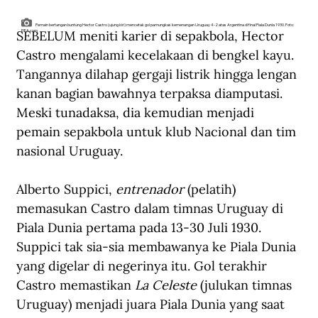
Pemain bertangan buntung Hector Castro (ujung kiri) mencetak gol pamungkas kemenangan Uruguay 4-2 atas Argentina di final Piala Dunia 1930. Foto:
SEBELUM meniti karier di sepakbola, Hector 
FIFA.com
Castro mengalami kecelakaan di bengkel kayu. 
Tangannya dilahap gergaji listrik hingga lengan 
kanan bagian bawahnya terpaksa diamputasi. 
Meski tunadaksa, dia kemudian menjadi 
pemain sepakbola untuk klub Nacional dan tim 
nasional Uruguay.
Alberto Suppici, 
entrenador
 (pelatih) 
memasukan Castro dalam timnas Uruguay di 
Piala Dunia pertama pada 13-30 Juli 1930. 
Suppici tak sia-sia membawanya ke Piala Dunia 
yang digelar di negerinya itu. Gol terakhir 
Castro memastikan 
La Celeste
 (julukan timnas 
Uruguay) menjadi juara Piala Dunia yang saat 