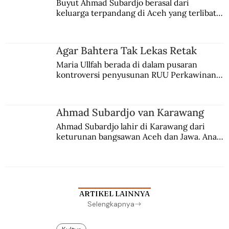
Buyut Ahmad Subardjo berasal dari 
keluarga terpandang di Aceh yang terlibat 
persaingan kekuasaan. Dia memilih 
merantau ke Jawa dan menjadi pemuka 
agama Islam. Anaknya mengikuti jejaknya.
Agar Bahtera Tak Lekas Retak
Maria Ullfah berada di dalam pusaran 
kontroversi penyusunan RUU Perkawinan. 
Berbuah manis walau penuh kompromi.
Ahmad Subardjo van Karawang
Ahmad Subardjo lahir di Karawang dari 
keturunan bangsawan Aceh dan Jawa. Anak 
kesayangan mantri polisi ini pindah ke 
Batavia untuk melanjutkan pendidikan di 
sekolah Belanda.
ARTIKEL LAINNYA
Selengkapnya