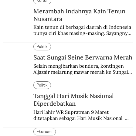
Kultur
Merambah Indahnya Kain Tenun
Nusantara
Kain tenun di berbagai daerah di Indonesia 
punya ciri khas masing-masing. Sayangnya, 
pendataan tentang para perajinnya masih 
belum memadai.
Politik
Saat Sungai Seine Berwarna Merah
Selain mengibarkan bendera, kontingen 
Aljazair melarung mawar merah ke Sungai 
Seine yang jadi saksi Pembantaian Paris.
Politik
Tanggal Hari Musik Nasional
Diperdebatkan
Hari lahir WR Supratman 9 Maret 
ditetapkan sebagai Hari Musik Nasional. 
Padahal tanggal itu masih diperdebatkan.
Ekonomi