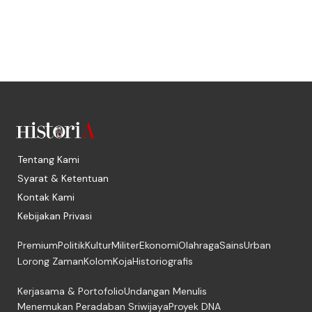
Tentang Kami
Syarat & Ketentuan
Kontak Kami
Kebijakan Privasi
Premium
Politik
Kultur
Militer
Ekonomi
Olahraga
Sains
Urban
Lorong Zaman
Kolom
Koja
Historiografis
Kerjasama & Portofolio
Undangan Menulis
Menemukan Peradaban Sriwijaya
Proyek DNA