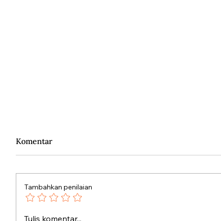
Komentar
Tambahkan penilaian
Dari Sr
Istilah “Bersiap” yang
Tulis komentar...