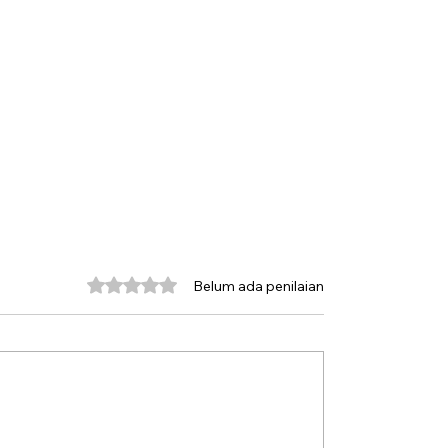
Dinilai 0 dari 5 bintang.
Belum ada penilaian
ebrenica ke Palestina
Buru Sergap Penduku