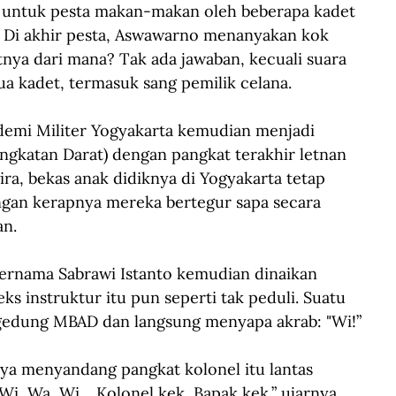
kai untuk pesta makan-makan oleh beberapa kadet 
 Di akhir pesta, Aswawarno menanyakan kok 
nya dari mana? Tak ada jawaban, kecuali suara 
ua kadet, termasuk sang pemilik celana.
demi Militer Yogyakarta kemudian menjadi 
ngkatan Darat) dengan pangkat terakhir letnan 
a, bekas anak didiknya di Yogyakarta tetap 
ngan kerapnya mereka bertegur sapa secara 
an.
bernama Sabrawi Istanto kemudian dinaikan 
s instruktur itu pun seperti tak peduli. Suatu 
 gedung MBAD dan langsung menyapa akrab: "Wi!”
a menyandang pangkat kolonel itu lantas 
i, Wa, Wi …Kolonel kek, Bapak kek,” ujarnya. 