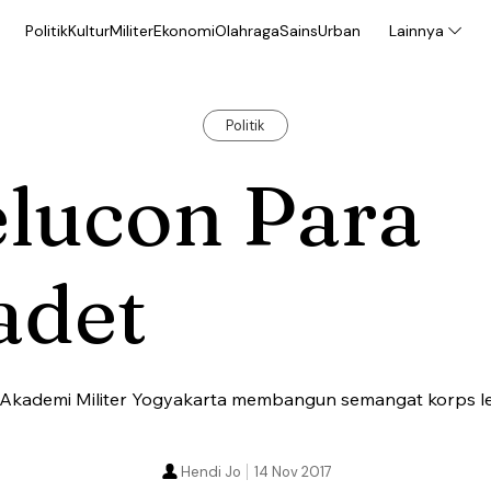
Politik
Kultur
Militer
Ekonomi
Olahraga
Sains
Urban
Lainnya
Politik
elucon Para
adet
Akademi Militer Yogyakarta membangun semangat korps lew
Hendi Jo
14 Nov 2017