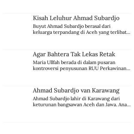
comblangnya.
Jalan
Kisah Leluhur Ahmad Subardjo
Buyut Ahmad Subardjo berasal dari 
keluarga terpandang di Aceh yang terlibat 
persaingan kekuasaan. Dia memilih 
merantau ke Jawa dan menjadi pemuka 
agama Islam. Anaknya mengikuti jejaknya.
Agar Bahtera Tak Lekas Retak
Maria Ullfah berada di dalam pusaran 
kontroversi penyusunan RUU Perkawinan. 
Berbuah manis walau penuh kompromi.
Ahmad Subardjo van Karawang
Ahmad Subardjo lahir di Karawang dari 
keturunan bangsawan Aceh dan Jawa. Anak 
kesayangan mantri polisi ini pindah ke 
Batavia untuk melanjutkan pendidikan di 
sekolah Belanda.