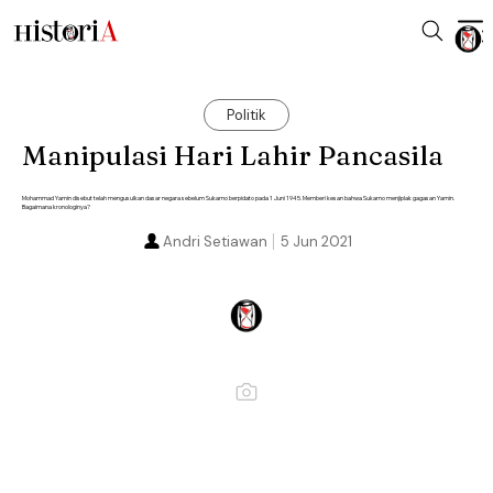
Politik
Manipulasi Hari Lahir Pancasila
Mohammad Yamin disebut telah mengusulkan dasar negara sebelum Sukarno berpidato pada 1 Juni 1945. Memberi kesan bahwa Sukarno menjiplak gagasan Yamin.
Bagaimana kronologinya?
Andri Setiawan
5 Jun 2021