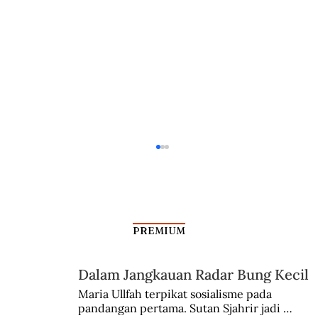
PREMIUM
Dalam Jangkauan Radar Bung Kecil
Maria Ullfah terpikat sosialisme pada 
pandangan pertama. Sutan Sjahrir jadi 
Pancasila dan Gerakan yang Bersimpang