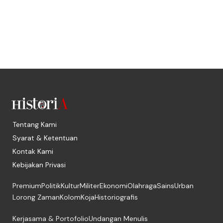
Tentang Kami
Syarat & Ketentuan
Kontak Kami
Kebijakan Privasi
Premium
Politik
Kultur
Militer
Ekonomi
Olahraga
Sains
Urban
Lorong Zaman
Kolom
Koja
Historiografis
Kerjasama & Portofolio
Undangan Menulis