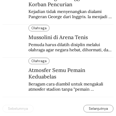
Korban Pencurian
Kejadian tidak menyenangkan dialami 
Pangeran George dari Inggris. Ia menjadi 
korban pencurian saat berkunjung ke 
Buenos Aires, Argentina.
Olahraga
Mussolini di Arena Tenis
Pemuda harus dilatih disiplin melalui 
olahraga agar negara hebat, dihormati, dan 
ditakuti, kata Mussolini.
Olahraga
Atmosfer Semu Pemain
Keduabelas
Beragam cara diambil untuk mengakali 
atmosfer stadion tanpa “pemain 
keduabelas”. Dari mural kontroversial 
hingga boneka seks.
Sebelumnya
Selanjutnya