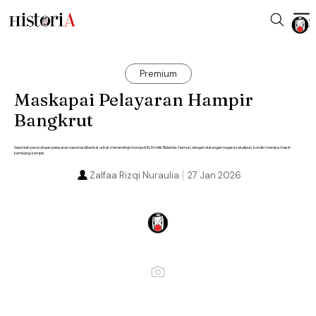
Premium
Maskapai Pelayaran Hampir
Bangkrut
Sejumlah perusahaan pelayaran nasional dibentuk untuk menandingi monopoli KLM milik Belanda. Namun, dengan dukungan negara sekalipun, kondisi mereka masih
kembang-kempis.
Zalfaa Rizqi Nuraulia
27 Jan 2026