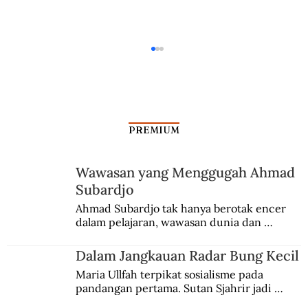
PREMIUM
Wawasan yang Menggugah Ahmad
Subardjo
Seabad Maskapai KLM Menghubungkan
Ahmad Subardjo tak hanya berotak encer 
dalam pelajaran, wawasan dunia dan 
Amsterdam-Jakarta
kesadaran kebangsaannya tumbuh berkat 
Jules Verne, Multatuli, hingga Sun Yat-sen.
Dalam Jangkauan Radar Bung Kecil
Maria Ullfah terpikat sosialisme pada 
pandangan pertama. Sutan Sjahrir jadi 
comblangnya.