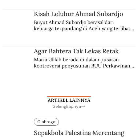
Kisah Leluhur Ahmad Subardjo
Buyut Ahmad Subardjo berasal dari 
keluarga terpandang di Aceh yang terlibat 
persaingan kekuasaan. Dia memilih 
merantau ke Jawa dan menjadi pemuka 
agama Islam. Anaknya mengikuti jejaknya.
Agar Bahtera Tak Lekas Retak
Maria Ullfah berada di dalam pusaran 
kontroversi penyusunan RUU Perkawinan. 
Berbuah manis walau penuh kompromi.
ARTIKEL LAINNYA
Selengkapnya
Olahraga
Sepakbola Palestina Merentang