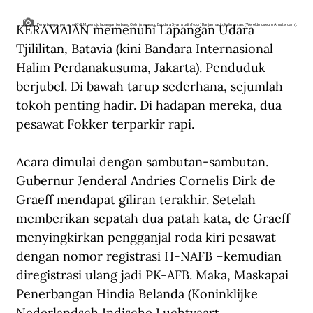
KERAMAIAN memenuhi Lapangan Udara 
Penerbangan pertama KNILM menuju lapangan terbang Oelin (sekarang Bandara Syamsudin Noor) Banjarmasin, Kalimantan. (Wereldmuseum Amsterdam).
Tjililitan, Batavia (kini Bandara Internasional 
Halim Perdanakusuma, Jakarta). Penduduk 
berjubel. Di bawah tarup sederhana, sejumlah 
tokoh penting hadir. Di hadapan mereka, dua 
pesawat Fokker terparkir rapi.
Acara dimulai dengan sambutan-sambutan. 
Gubernur Jenderal Andries Cornelis Dirk de 
Graeff mendapat giliran terakhir. Setelah 
memberikan sepatah dua patah kata, de Graeff 
menyingkirkan pengganjal roda kiri pesawat 
dengan nomor registrasi H-NAFB –kemudian 
diregistrasi ulang jadi PK-AFB. Maka, Maskapai 
Penerbangan Hindia Belanda (Koninklijke 
Nederlandsch Indische Luchtvaart 