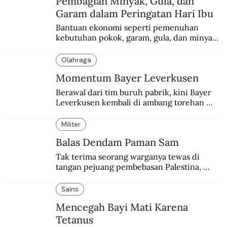
Pembagian Minyak, Gula, dan
Garam dalam Peringatan Hari Ibu
Bantuan ekonomi seperti pemenuhan 
kebutuhan pokok, garam, gula, dan minyak 
menjadi salah satu perhatian dalam 
peringatan Hari Ibu.
Olahraga
Momentum Bayer Leverkusen
Berawal dari tim buruh pabrik, kini Bayer 
Leverkusen kembali di ambang torehan 
“treble”. Sempat diejek dengan julukan 
“Neverkusen”.
Militer
Balas Dendam Paman Sam
Tak terima seorang warganya tewas di 
tangan pejuang pembebasan Palestina, 
pemerintahan Ronald Reagan melakukan 
pembalasan.
Sains
Mencegah Bayi Mati Karena
Tetanus