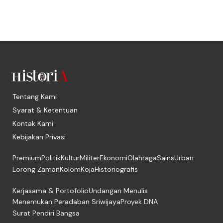
Tentang Kami
Syarat & Ketentuan
Kontak Kami
Kebijakan Privasi
Premium
Politik
Kultur
Militer
Ekonomi
Olahraga
Sains
Urban
Lorong Zaman
Kolom
Koja
Historiografis
Kerjasama & Portofolio
Undangan Menulis
Menemukan Peradaban Sriwijaya
Proyek DNA
Surat Pendiri Bangsa