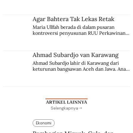
persaingan kekuasaan. Dia memilih 
merantau ke Jawa dan menjadi pemuka 
agama Islam. Anaknya mengikuti jejaknya.
Agar Bahtera Tak Lekas Retak
Maria Ullfah berada di dalam pusaran 
kontroversi penyusunan RUU Perkawinan. 
Berbuah manis walau penuh kompromi.
Ahmad Subardjo van Karawang
Ahmad Subardjo lahir di Karawang dari 
keturunan bangsawan Aceh dan Jawa. Anak 
kesayangan mantri polisi ini pindah ke 
Batavia untuk melanjutkan pendidikan di 
sekolah Belanda.
ARTIKEL LAINNYA
Selengkapnya
Ekonomi