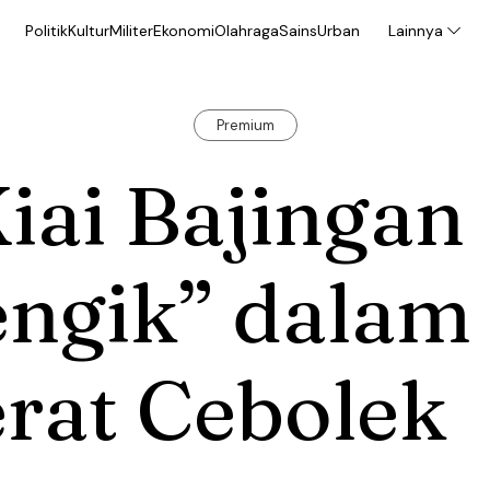
Politik
Kultur
Militer
Ekonomi
Olahraga
Sains
Urban
Lainnya
Premium
iai Bajingan
engik” dalam
rat Cebolek