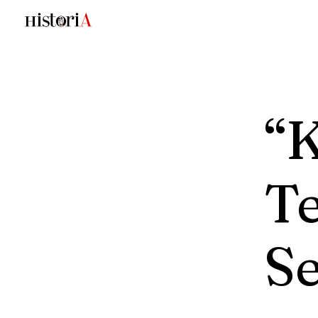
“K
T
Se