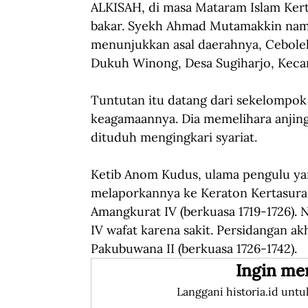
ALKISAH, di masa Mataram Islam Kert
bakar. Syekh Ahmad Mutamakkin naman
menunjukkan asal daerahnya, Cebolek,
Dukuh Winong, Desa Sugiharjo, Keca
Tuntutan itu datang dari sekelompok 
keagamaannya. Dia memelihara anjin
dituduh mengingkari syariat.
Ketib Anom Kudus, ulama pengulu yan
melaporkannya ke Keraton Kertasura. K
Amangkurat IV (berkuasa 1719-1726). 
IV wafat karena sakit. Persidangan ak
Pakubuwana II (berkuasa 1726-1742).
Ingin me
Langgani historia.id untu