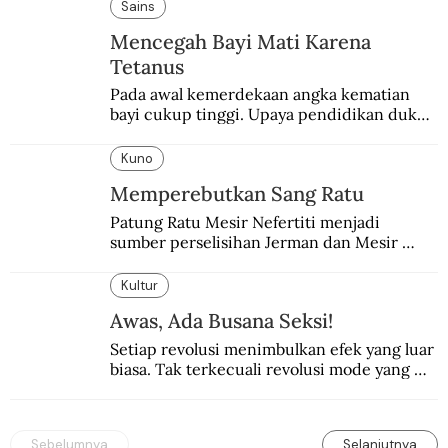
pembalasan.
Sains
Mencegah Bayi Mati Karena
Tetanus
Pada awal kemerdekaan angka kematian 
bayi cukup tinggi. Upaya pendidikan dukun 
pun dilakukan lewat Proyek Serpong.
Kuno
Memperebutkan Sang Ratu
Patung Ratu Mesir Nefertiti menjadi 
sumber perselisihan Jerman dan Mesir 
selama puluhan tahun.
Kultur
Awas, Ada Busana Seksi!
Setiap revolusi menimbulkan efek yang luar 
biasa. Tak terkecuali revolusi mode yang 
seksi-seksi.
Sebelumnya
Selanjutnya