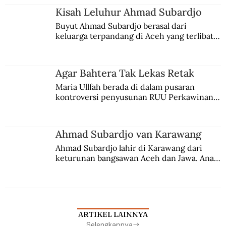
Kisah Leluhur Ahmad Subardjo
Buyut Ahmad Subardjo berasal dari 
keluarga terpandang di Aceh yang terlibat 
persaingan kekuasaan. Dia memilih 
merantau ke Jawa dan menjadi pemuka 
agama Islam. Anaknya mengikuti jejaknya.
Agar Bahtera Tak Lekas Retak
Maria Ullfah berada di dalam pusaran 
kontroversi penyusunan RUU Perkawinan. 
Berbuah manis walau penuh kompromi.
Ahmad Subardjo van Karawang
Ahmad Subardjo lahir di Karawang dari 
keturunan bangsawan Aceh dan Jawa. Anak 
kesayangan mantri polisi ini pindah ke 
Batavia untuk melanjutkan pendidikan di 
sekolah Belanda.
ARTIKEL LAINNYA
Selengkapnya