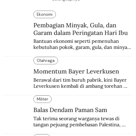
Ekonomi
Pembagian Minyak, Gula, dan
Garam dalam Peringatan Hari Ibu
Bantuan ekonomi seperti pemenuhan 
kebutuhan pokok, garam, gula, dan minyak 
menjadi salah satu perhatian dalam 
peringatan Hari Ibu.
Olahraga
Momentum Bayer Leverkusen
Berawal dari tim buruh pabrik, kini Bayer 
Leverkusen kembali di ambang torehan 
“treble”. Sempat diejek dengan julukan 
“Neverkusen”.
Militer
Balas Dendam Paman Sam
Tak terima seorang warganya tewas di 
tangan pejuang pembebasan Palestina, 
pemerintahan Ronald Reagan melakukan 