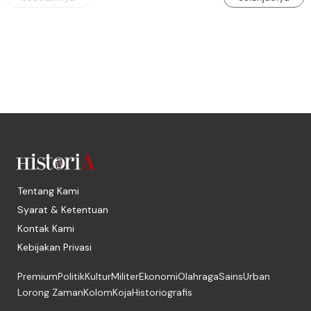
Tentang Kami
Syarat & Ketentuan
Kontak Kami
Kebijakan Privasi
Premium
Politik
Kultur
Militer
Ekonomi
Olahraga
Sains
Urban
Lorong Zaman
Kolom
Koja
Historiografis