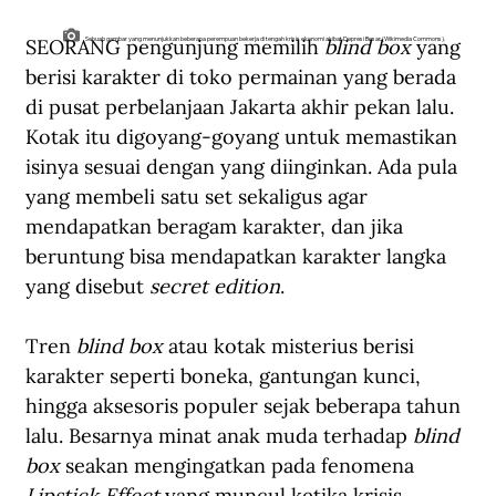
SEORANG pengunjung memilih 
blind box
 yang 
Sebuah gambar yang menunjukkan beberapa perempuan bekerja di tengah krisis ekonomi akibat Depresi Besar (Wikimedia Commons).
berisi karakter di toko permainan yang berada 
di pusat perbelanjaan Jakarta akhir pekan lalu. 
Kotak itu digoyang-goyang untuk memastikan 
isinya sesuai dengan yang diinginkan. Ada pula 
yang membeli satu set sekaligus agar 
mendapatkan beragam karakter, dan jika 
beruntung bisa mendapatkan karakter langka 
yang disebut 
secret edition
.
Tren 
blind box
 atau kotak misterius berisi 
karakter seperti boneka, gantungan kunci, 
hingga aksesoris populer sejak beberapa tahun 
lalu. Besarnya minat anak muda terhadap 
blind 
box 
seakan mengingatkan pada fenomena 
Lipstick Effect 
yang muncul ketika krisis 