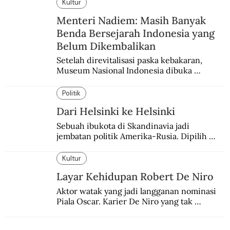
Kultur
Menteri Nadiem: Masih Banyak
Benda Bersejarah Indonesia yang
Belum Dikembalikan
Setelah direvitalisasi paska kebakaran, 
Museum Nasional Indonesia dibuka 
kembali. Bertepatan dengan perhelatan 
Pameran Repatriasi 2024.
Politik
Dari Helsinki ke Helsinki
Sebuah ibukota di Skandinavia jadi 
jembatan politik Amerika-Rusia. Dipilih 
karena kenetralannya sejak Perang Dingin.
Kultur
Layar Kehidupan Robert De Niro
Aktor watak yang jadi langganan nominasi 
Piala Oscar. Karier De Niro yang tak 
terbelenggu batas-batas genre merentang 
lebih dari setengah abad.