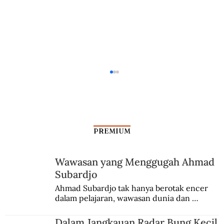
PREMIUM
Wawasan yang Menggugah Ahmad
Filantropi Masa Resesi Ekonomi
Subardjo
Ahmad Subardjo tak hanya berotak encer 
dalam pelajaran, wawasan dunia dan 
kesadaran kebangsaannya tumbuh berkat 
Jules Verne, Multatuli, hingga Sun Yat-sen.
Dalam Jangkauan Radar Bung Kecil