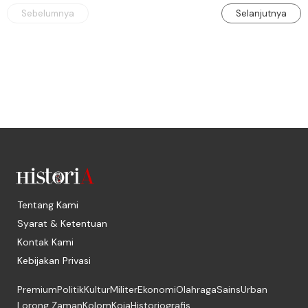
Sebelumnya
Selanjutnya
Tentang Kami
Syarat & Ketentuan
Kontak Kami
Kebijakan Privasi
Premium
Politik
Kultur
Militer
Ekonomi
Olahraga
Sains
Urban
Lorong Zaman
Kolom
Koja
Historiografis