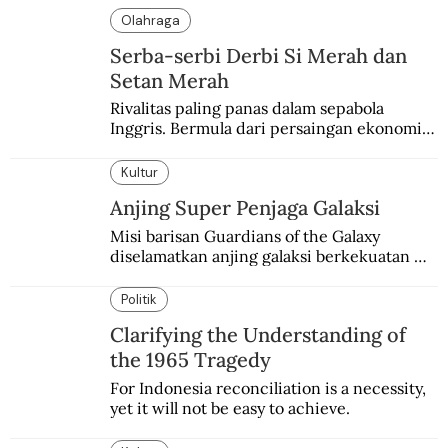
Olahraga
Serba-serbi Derbi Si Merah dan
Setan Merah
Rivalitas paling panas dalam sepabola 
Inggris. Bermula dari persaingan ekonomi 
dan industri.
Kultur
Anjing Super Penjaga Galaksi
Misi barisan Guardians of the Galaxy 
diselamatkan anjing galaksi berkekuatan 
super. Karakter yang terinspirasi dari Laika 
si martir antariksa Soviet.
Politik
Clarifying the Understanding of
the 1965 Tragedy
For Indonesia reconciliation is a necessity, 
yet it will not be easy to achieve.