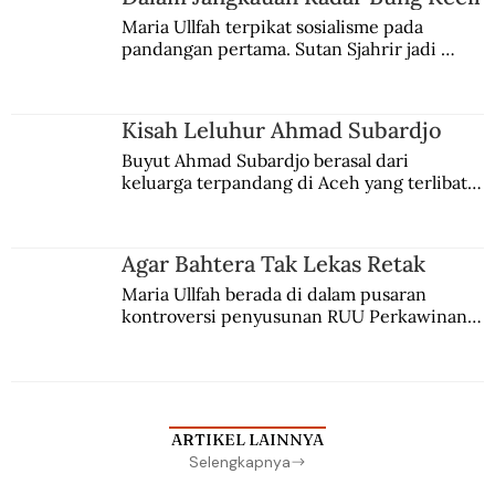
Maria Ullfah terpikat sosialisme pada 
pandangan pertama. Sutan Sjahrir jadi 
comblangnya.
Kisah Leluhur Ahmad Subardjo
Buyut Ahmad Subardjo berasal dari 
keluarga terpandang di Aceh yang terlibat 
persaingan kekuasaan. Dia memilih 
merantau ke Jawa dan menjadi pemuka 
agama Islam. Anaknya mengikuti jejaknya.
Agar Bahtera Tak Lekas Retak
Maria Ullfah berada di dalam pusaran 
kontroversi penyusunan RUU Perkawinan. 
Berbuah manis walau penuh kompromi.
ARTIKEL LAINNYA
Selengkapnya