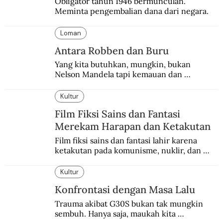
Obligator tahun 1946 bermunculan. 
Meminta pengembalian dana dari negara.
Loman
Antara Robben dan Buru
Yang kita butuhkan, mungkin, bukan 
Nelson Mandela tapi kemauan dan 
keberanian untuk menebus dosa masa lalu 
dengan berbagai cara yang bisa memenuhi 
Kultur
rasa keadilan.
Film Fiksi Sains dan Fantasi
Merekam Harapan dan Ketakutan
Film fiksi sains dan fantasi lahir karena 
ketakutan pada komunisme, nuklir, dan 
dunia yang terkomputerisasi.
Kultur
Konfrontasi dengan Masa Lalu
Trauma akibat G30S bukan tak mungkin 
sembuh. Hanya saja, maukah kita 