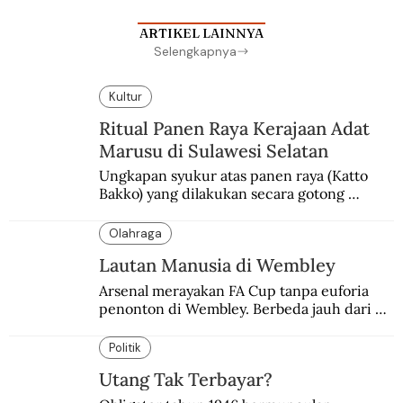
ARTIKEL LAINNYA
Selengkapnya
Kultur
Ritual Panen Raya Kerajaan Adat
Marusu di Sulawesi Selatan
Ungkapan syukur atas panen raya (Katto 
Bakko) yang dilakukan secara gotong 
royong.
Olahraga
Lautan Manusia di Wembley
Arsenal merayakan FA Cup tanpa euforia 
penonton di Wembley. Berbeda jauh dari 
suasana final di stadion ikonik itu 97 tahun 
silam.
Politik
Utang Tak Terbayar?