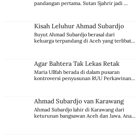
pandangan pertama. Sutan Sjahrir jadi 
comblangnya.
Kisah Leluhur Ahmad Subardjo
Buyut Ahmad Subardjo berasal dari 
keluarga terpandang di Aceh yang terlibat 
persaingan kekuasaan. Dia memilih 
merantau ke Jawa dan menjadi pemuka 
agama Islam. Anaknya mengikuti jejaknya.
Agar Bahtera Tak Lekas Retak
Maria Ullfah berada di dalam pusaran 
kontroversi penyusunan RUU Perkawinan. 
Berbuah manis walau penuh kompromi.
Ahmad Subardjo van Karawang
Ahmad Subardjo lahir di Karawang dari 
keturunan bangsawan Aceh dan Jawa. Anak 
kesayangan mantri polisi ini pindah ke 
Batavia untuk melanjutkan pendidikan di 
sekolah Belanda.