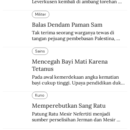
Leverkusen kembali di ambang torehan 
“treble”. Sempat diejek dengan julukan 
“Neverkusen”.
Militer
Balas Dendam Paman Sam
Tak terima seorang warganya tewas di 
tangan pejuang pembebasan Palestina, 
pemerintahan Ronald Reagan melakukan 
pembalasan.
Sains
Mencegah Bayi Mati Karena
Tetanus
Pada awal kemerdekaan angka kematian 
bayi cukup tinggi. Upaya pendidikan dukun 
pun dilakukan lewat Proyek Serpong.
Kuno
Memperebutkan Sang Ratu
Patung Ratu Mesir Nefertiti menjadi 
sumber perselisihan Jerman dan Mesir 
selama puluhan tahun.