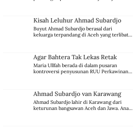
comblangnya.
Kisah Leluhur Ahmad Subardjo
Buyut Ahmad Subardjo berasal dari 
keluarga terpandang di Aceh yang terlibat 
persaingan kekuasaan. Dia memilih 
merantau ke Jawa dan menjadi pemuka 
agama Islam. Anaknya mengikuti jejaknya.
Agar Bahtera Tak Lekas Retak
Maria Ullfah berada di dalam pusaran 
kontroversi penyusunan RUU Perkawinan. 
Berbuah manis walau penuh kompromi.
Ahmad Subardjo van Karawang
Ahmad Subardjo lahir di Karawang dari 
keturunan bangsawan Aceh dan Jawa. Anak 
kesayangan mantri polisi ini pindah ke 
Batavia untuk melanjutkan pendidikan di 
sekolah Belanda.