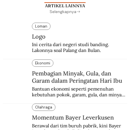
ARTIKEL LAINNYA
Selengkapnya
Loman
Logo
Ini cerita dari negeri studi banding. 
Lakonnya soal Palang dan Bulan.
Ekonomi
Pembagian Minyak, Gula, dan
Garam dalam Peringatan Hari Ibu
Bantuan ekonomi seperti pemenuhan 
kebutuhan pokok, garam, gula, dan minyak 
menjadi salah satu perhatian dalam 
peringatan Hari Ibu.
Olahraga
Momentum Bayer Leverkusen
Berawal dari tim buruh pabrik, kini Bayer 