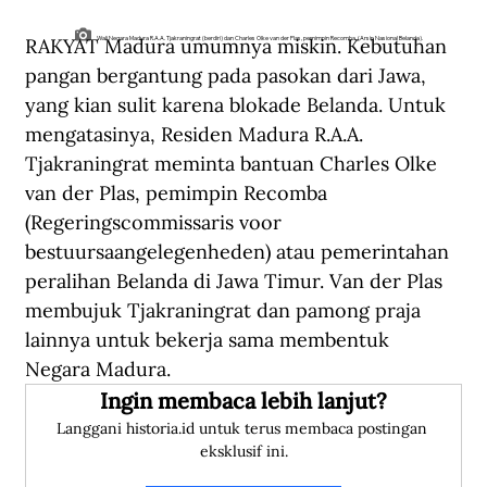
RAKYAT Madura umumnya miskin. Kebutuhan 
Wali Negara Madura R.A.A. Tjakraningrat (berdiri) dan Charles Olke van der Plas, pemimpin Recomba. (Arsip Nasional Belanda).
pangan bergantung pada pasokan dari Jawa, 
yang kian sulit karena blokade Belanda. Untuk 
mengatasinya, Residen Madura R.A.A. 
Tjakraningrat meminta bantuan Charles Olke 
van der Plas, pemimpin Recomba 
(Regeringscommissaris voor 
bestuursaangelegenheden) atau pemerintahan 
peralihan Belanda di Jawa Timur. Van der Plas 
membujuk Tjakraningrat dan pamong praja 
lainnya untuk bekerja sama membentuk 
Negara Madura.
Ingin membaca lebih lanjut?
Langgani historia.id untuk terus membaca postingan 
eksklusif ini.