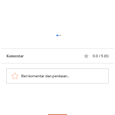
Komentar
0.0 / 5 (0)
Beri komentar dan penilaian...
Silang Sengkarut Perjalanan Pulang
Odysseus