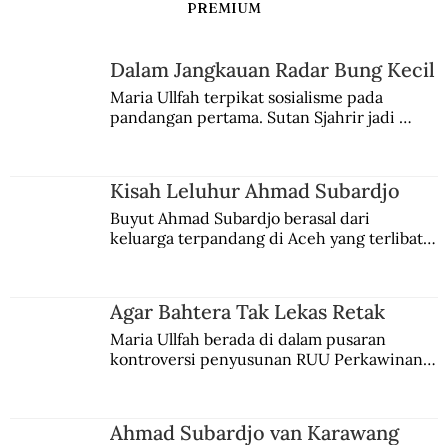
PREMIUM
Dalam Jangkauan Radar Bung Kecil
Maria Ullfah terpikat sosialisme pada 
pandangan pertama. Sutan Sjahrir jadi 
comblangnya.
Kisah Leluhur Ahmad Subardjo
Buyut Ahmad Subardjo berasal dari 
keluarga terpandang di Aceh yang terlibat 
persaingan kekuasaan. Dia memilih 
merantau ke Jawa dan menjadi pemuka 
agama Islam. Anaknya mengikuti jejaknya.
Agar Bahtera Tak Lekas Retak
Maria Ullfah berada di dalam pusaran 
kontroversi penyusunan RUU Perkawinan. 
Berbuah manis walau penuh kompromi.
Ahmad Subardjo van Karawang