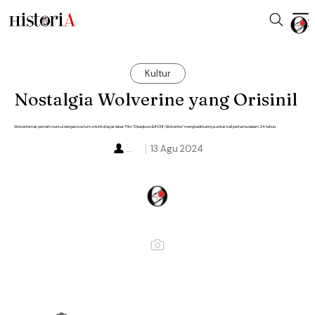
Kultur
Nostalgia Wolverine yang Orisinil
Wolverine tak pernah muncul dengan kostum orisinil di layar lebar. Film “Deadpool &#038; Wolverine” menghadirkannya untuk kali pertama dalam 24 tahun.
...
13 Agu 2024