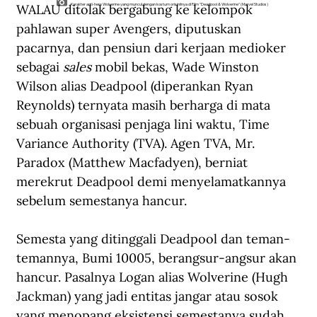
WALAU ditolak bergabung ke kelompok 
Karakter anti-hero Wolverine yang muncul dengan kostum orisinilnya di Film "Deadpool & Wolverine" (Marvel Studios)
pahlawan super Avengers, diputuskan 
pacarnya, dan pensiun dari kerjaan medioker 
sebagai
 sales
 mobil bekas, Wade Winston 
Wilson alias Deadpool (diperankan Ryan 
Reynolds) ternyata masih berharga di mata 
sebuah organisasi penjaga lini waktu, Time 
Variance Authority (TVA). Agen TVA, Mr. 
Paradox (Matthew Macfadyen), berniat 
merekrut Deadpool demi menyelamatkannya 
sebelum semestanya hancur. 
Semesta yang ditinggali Deadpool dan teman-
temannya, Bumi 10005, berangsur-angsur akan 
hancur. Pasalnya Logan alias Wolverine (Hugh 
Jackman) yang jadi entitas jangar atau sosok 
yang menopang eksistensi semestanya sudah 