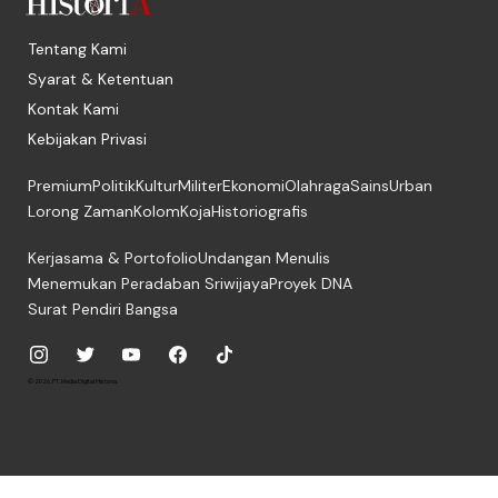
Tentang Kami
Syarat & Ketentuan
Kontak Kami
Kebijakan Privasi
Premium
Politik
Kultur
Militer
Ekonomi
Olahraga
Sains
Urban
Lorong Zaman
Kolom
Koja
Historiografis
Kerjasama & Portofolio
Undangan Menulis
Menemukan Peradaban Sriwijaya
Proyek DNA
Surat Pendiri Bangsa
© 2026, PT. Media Digital Historia.