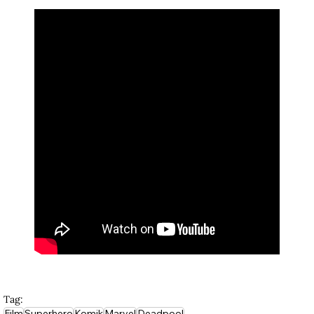
Tag:
Film
Superhero
Komik
Marvel
Deadpool