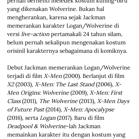
pernah berhenti meledek kostum kuning-biru 
yang dikenakan Wolverine. Bukan hal 
mengherankan, karena sejak Jackman 
memerankan karakter Logan/Wolverine di 
versi 
live-action
 pertamakali 24 tahun silam, 
belum pernah sekalipun mengenakan kostum 
orisinil karakternya sebagaimana di komiknya. 
Debut Jackman memerankan Logan/Wolverine 
terjadi di film 
X-Men
 (2000). Berlanjut di film 
X2
 (2003), 
X-Men: The Last Stand
 (2006), 
X-
Men Origins: Wolverine
 (2009), 
X-Men: First 
Class
 (2011), 
The Wolverine
 (2013), 
X-Men Days 
of Future Past
 (2014), 
X-Men: Apocalypse
(2016), serta 
Logan
 (2017). Baru di film 
Deadpool & Wolverine
-lah Jackman 
memainkan karakter itu dengan kostum yang 