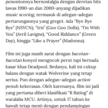
penontonnya bernostalgia dengan deretan hits 
lawas 1990-an dan 2000-anyang dijadikan
music scoring
, termasuk di adegan-adegan 
pertarungannya yang greget. Ada “Bye Bye 
Bye” (NSYCN), “Iris” (Goo Goo Dolls), “I’m With 
You” (Avril Lavigne), “Good Riddance” (Green 
Day), hingga “Like a Prayer” (Madonna). 
Film ini juga masih sarat dengan 
bacotan-
bacotan
 konyol mengocok perut tapi bernada 
kasar khas Deadpool. Bedanya, kali ini cukup 
balans dengan watak Wolverine yang tetap 
serius. Pun dengan adegan-adegan 
action
penuh kekerasan. Oleh karenanya, film ini jadi 
yang pertama diberi klasifikasi “R Rating” di 
waralaba MCU. Artinya, untuk 17 tahun ke 
bawah tetap mesti dengan pendampingan 