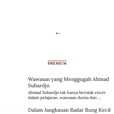
PREMIUM
Wawasan yang Menggugah Ahmad
Subardjo
Pembantaian Gardelegen, Pembantaian
Ahmad Subardjo tak hanya berotak encer 
dalam pelajaran, wawasan dunia dan 
Terakhir di Perang Dunia II
kesadaran kebangsaannya tumbuh berkat 
Jules Verne, Multatuli, hingga Sun Yat-sen.
Dalam Jangkauan Radar Bung Kecil