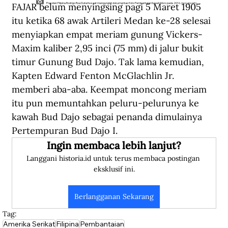
FAJAR belum menyingsing pagi 5 Maret 1905 
Presiden Filipina Rodrigo Roa Duterte saat mengungkit dokumentasi foto Pembantaian Kawah Moro pada 2016. (pco.gov.ph).
itu ketika 68 awak Artileri Medan ke-28 selesai 
menyiapkan empat meriam gunung Vickers-
Maxim kaliber 2,95 inci (75 mm) di jalur bukit 
timur Gunung Bud Dajo. Tak lama kemudian, 
Kapten Edward Fenton McGlachlin Jr. 
memberi aba-aba. Keempat moncong meriam 
itu pun memuntahkan peluru-pelurunya ke 
kawah Bud Dajo sebagai penanda dimulainya 
Pertempuran Bud Dajo I. 
Ingin membaca lebih lanjut?
Langgani historia.id untuk terus membaca postingan 
eksklusif ini.
Berlangganan Sekarang
Tag:
Amerika Serikat
Filipina
Pembantaian