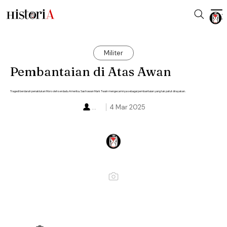
Militer
Pembantaian di Atas Awan
Tragedi berdarah penaklukan Moro oleh serdadu Amerika. Sastrawan Mark Twain mengecamnya sebagai pembantaian yang tak patut dirayakan.
...
4 Mar 2025