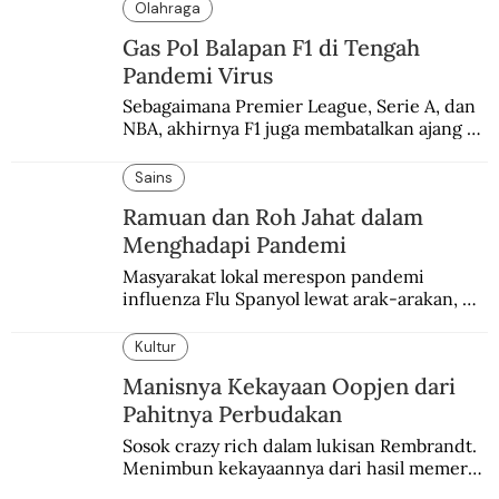
Olahraga
Gas Pol Balapan F1 di Tengah
Pandemi Virus
Sebagaimana Premier League, Serie A, dan 
NBA, akhirnya F1 juga membatalkan ajang 
balapannya. Menghindari pengalaman 
enam dekade lampau.
Sains
Ramuan dan Roh Jahat dalam
Menghadapi Pandemi
Masyarakat lokal merespon pandemi 
influenza Flu Spanyol lewat arak-arakan, 
sesajen, dan ramuan jamu tradisional.
Kultur
Manisnya Kekayaan Oopjen dari
Pahitnya Perbudakan
Sosok crazy rich dalam lukisan Rembrandt. 
Menimbun kekayaannya dari hasil memeras 
keringat para budak.