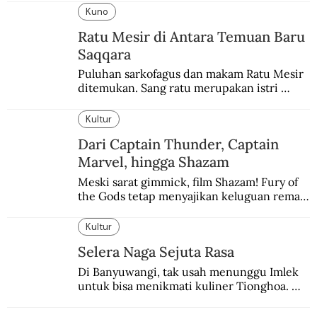
Kuno
Ratu Mesir di Antara Temuan Baru
Saqqara
Puluhan sarkofagus dan makam Ratu Mesir 
ditemukan. Sang ratu merupakan istri 
sekaligus putri salah satu firaun yang 
sebelumnya keberadaannya tak pernah 
Kultur
diketahui.
Dari Captain Thunder, Captain
Marvel, hingga Shazam
Meski sarat gimmick, film Shazam! Fury of 
the Gods tetap menyajikan keluguan remaja 
yang menyimpan kekuatan para dewa 
Yunani.
Kultur
Selera Naga Sejuta Rasa
Di Banyuwangi, tak usah menunggu Imlek 
untuk bisa menikmati kuliner Tionghoa. 
Ada pasar kuliner khas yang digelar tiap 
pekan.