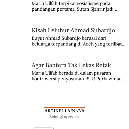
Maria Ullfah terpikat sosialisme pada 
pandangan pertama. Sutan Sjahrir jadi 
comblangnya.
Kisah Leluhur Ahmad Subardjo
Buyut Ahmad Subardjo berasal dari 
keluarga terpandang di Aceh yang terlibat 
persaingan kekuasaan. Dia memilih 
merantau ke Jawa dan menjadi pemuka 
agama Islam. Anaknya mengikuti jejaknya.
Agar Bahtera Tak Lekas Retak
Maria Ullfah berada di dalam pusaran 
kontroversi penyusunan RUU Perkawinan. 
Berbuah manis walau penuh kompromi.
ARTIKEL LAINNYA
Selengkapnya