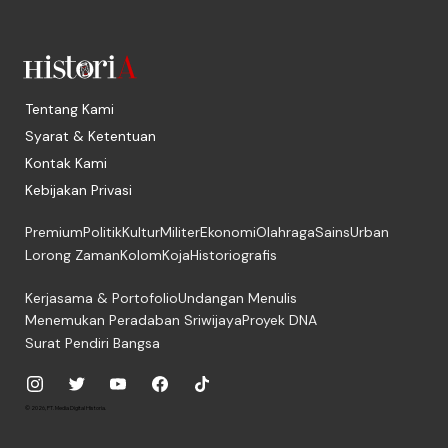
Tentang Kami
Syarat & Ketentuan
Kontak Kami
Kebijakan Privasi
Premium
Politik
Kultur
Militer
Ekonomi
Olahraga
Sains
Urban
Lorong Zaman
Kolom
Koja
Historiografis
Kerjasama & Portofolio
Undangan Menulis
Menemukan Peradaban Sriwijaya
Proyek DNA
Surat Pendiri Bangsa
© 2026, PT. Media Digital Historia.