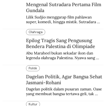
Mengenal Sutradara Pertama Film
Gundala
Lilik Sudjio menggarap film pahlawan 
super, komedi, hingga mistik. Sutradara 
terbaik yang kurang dilirik.
Olahraga
Epilog Tragis Sang Pengusung
Bendera Palestina di Olimpiade
Abu Maraheel bukan sekadar ikon dan 
legenda olahraga Palestina. Nyawa sang 
Olimpian tak tertolong setelah Israel 
memblokade Rafah.
Politik
Dagelan Politik, Agar Bangsa Sehat
Jasmani-Rohani
Dagelan politik dalam pusaran zaman. Oase 
yang membuat bangsa tertawa geli, tak 
melulu nyeri.
Kultur