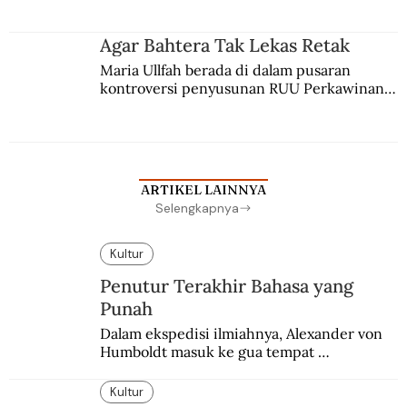
merantau ke Jawa dan menjadi pemuka 
agama Islam. Anaknya mengikuti jejaknya.
Agar Bahtera Tak Lekas Retak
Maria Ullfah berada di dalam pusaran 
kontroversi penyusunan RUU Perkawinan. 
Berbuah manis walau penuh kompromi.
ARTIKEL LAINNYA
Selengkapnya
Kultur
Penutur Terakhir Bahasa yang
Punah
Dalam ekspedisi ilmiahnya, Alexander von 
Humboldt masuk ke gua tempat 
pemakaman suku yang telah punah. Seekor 
burung nuri diyakini sebagai penutur 
Kultur
terakhir bahasa suku itu.