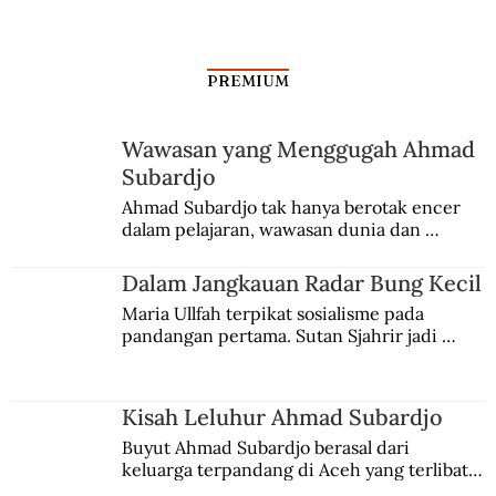
PREMIUM
Wawasan yang Menggugah Ahmad
Subardjo
Jembatan Perlawanan Mangkunegaran
Ahmad Subardjo tak hanya berotak encer 
dalam pelajaran, wawasan dunia dan 
kesadaran kebangsaannya tumbuh berkat 
Jules Verne, Multatuli, hingga Sun Yat-sen.
Dalam Jangkauan Radar Bung Kecil
Maria Ullfah terpikat sosialisme pada 
pandangan pertama. Sutan Sjahrir jadi 
comblangnya.
Kisah Leluhur Ahmad Subardjo
Buyut Ahmad Subardjo berasal dari 
keluarga terpandang di Aceh yang terlibat 
persaingan kekuasaan. Dia memilih 