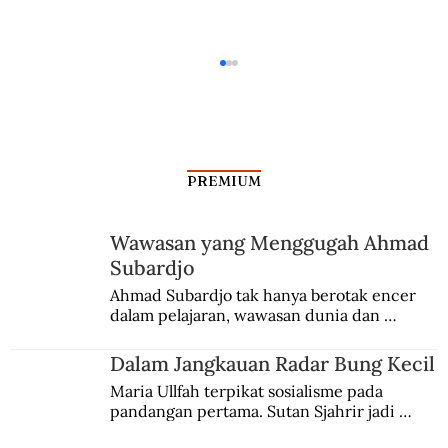
PREMIUM
Wawasan yang Menggugah Ahmad
Subardjo
Kiper Legendaris Manchester City
Ahmad Subardjo tak hanya berotak encer 
dalam pelajaran, wawasan dunia dan 
Bekas Pemuda Hitler
kesadaran kebangsaannya tumbuh berkat 
Jules Verne, Multatuli, hingga Sun Yat-sen.
Dalam Jangkauan Radar Bung Kecil
Maria Ullfah terpikat sosialisme pada 
pandangan pertama. Sutan Sjahrir jadi 
comblangnya.