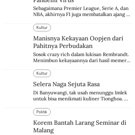
Sebagaimana Premier League, Serie A, dan 
NBA, akhirnya F1 juga membatalkan ajang 
balapannya. Menghindari pengalaman 
enam dekade lampau.
Kultur
Manisnya Kekayaan Oopjen dari
Pahitnya Perbudakan
Sosok crazy rich dalam lukisan Rembrandt. 
Menimbun kekayaannya dari hasil memeras 
keringat para budak.
Kultur
Selera Naga Sejuta Rasa
Di Banyuwangi, tak usah menunggu Imlek 
untuk bisa menikmati kuliner Tionghoa. 
Ada pasar kuliner khas yang digelar tiap 
pekan.
Politik
Korem Bantah Larang Seminar di
Malang