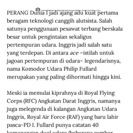
PERANG Dunia I jadi ajang adu kuat pertama 
Letnan Philip Fletcher Fullard di kokpit pesawat Albatros Jerman. (keymilitary.com).
beragam teknologi canggih alutsista. Salah 
satunya penggunaan pesawat terbang berskala 
besar untuk pengintaian sekaligus 
pertempuran udara. Inggris jadi salah satu 
yang terdepan. Di antara 
ace
 –istilah untuk 
jagoan pertempuran di udara– legendarisnya, 
nama Komodor Udara Philip Fullard 
merupakan yang paling dihormati hingga kini.
Meski ia memulai kiprahnya di Royal Flying 
Corps (RFC) Angkatan Darat Inggris, namanya 
juga melegenda di kalangan Angkatan Udara 
Inggris, Royal Air Force (RAF) yang baru lahir 
pasca-PD I. Fullard punya catatan 40 
kemenangan duel udara (beberapa sumber 