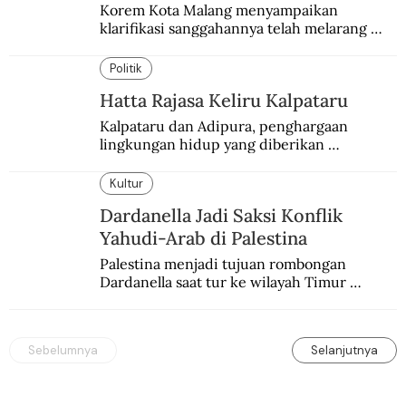
Korem Kota Malang menyampaikan 
klarifikasi sanggahannya telah melarang 
seminar sejarah di Universitas Negeri 
Malang.
Politik
Hatta Rajasa Keliru Kalpataru
Kalpataru dan Adipura, penghargaan 
lingkungan hidup yang diberikan 
pemerintah setiap tahun kepada dua pihak 
yang berbeda.
Kultur
Dardanella Jadi Saksi Konflik
Yahudi-Arab di Palestina
Palestina menjadi tujuan rombongan 
Dardanella saat tur ke wilayah Timur 
Tengah. Di sana mereka menjadi saksi 
ketegangan antara orang Yahudi dan 
penduduk Arab.
Sebelumnya
Selanjutnya