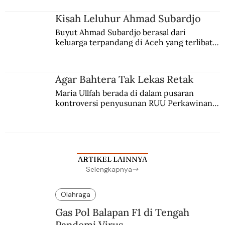
Kisah Leluhur Ahmad Subardjo
Buyut Ahmad Subardjo berasal dari 
keluarga terpandang di Aceh yang terlibat 
persaingan kekuasaan. Dia memilih 
merantau ke Jawa dan menjadi pemuka 
agama Islam. Anaknya mengikuti jejaknya.
Agar Bahtera Tak Lekas Retak
Maria Ullfah berada di dalam pusaran 
kontroversi penyusunan RUU Perkawinan. 
Berbuah manis walau penuh kompromi.
ARTIKEL LAINNYA
Selengkapnya
Olahraga
Gas Pol Balapan F1 di Tengah
Pandemi Virus