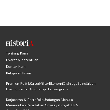
Tentang Kami
Syarat & Ketentuan
Kontak Kami
Kebijakan Privasi
Premium
Politik
Kultur
Militer
Ekonomi
Olahraga
Sains
Urban
Lorong Zaman
Kolom
Koja
Historiografis
Kerjasama & Portofolio
Undangan Menulis
Menemukan Peradaban Sriwijaya
Proyek DNA