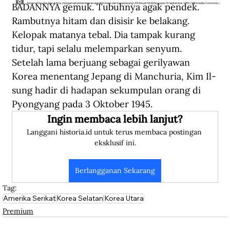
BADANNYA gemuk. Tubuhnya agak pendek. 
Jenderal Douglas MacArthur mengamati penembakan laut di Incheon dari kapal perang USS Mount McKinley pada 15 September 1950. (Wikimedia Commons).
Rambutnya hitam dan disisir ke belakang. 
Kelopak matanya tebal. Dia tampak kurang 
tidur, tapi selalu melemparkan senyum. 
Setelah lama berjuang sebagai gerilyawan 
Korea menentang Jepang di Manchuria, Kim Il-
sung hadir di hadapan sekumpulan orang di 
Pyongyang pada 3 Oktober 1945.
Ingin membaca lebih lanjut?
Langgani historia.id untuk terus membaca postingan 
eksklusif ini.
Berlangganan Sekarang
Tag:
Amerika Serikat
Korea Selatan
Korea Utara
Premium