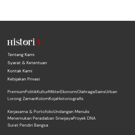
Tentang Kami
Syarat & Ketentuan
Kontak Kami
Kebijakan Privasi
Premium
Politik
Kultur
Militer
Ekonomi
Olahraga
Sains
Urban
Lorong Zaman
Kolom
Koja
Historiografis
Kerjasama & Portofolio
Undangan Menulis
Menemukan Peradaban Sriwijaya
Proyek DNA
Surat Pendiri Bangsa