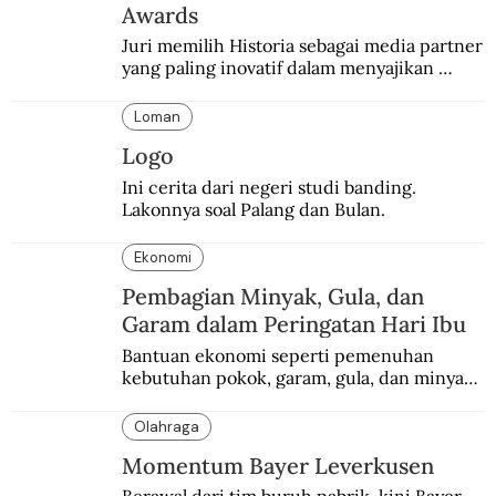
Awards
Juri memilih Historia sebagai media partner 
yang paling inovatif dalam menyajikan 
konten sejarah populer
Loman
Logo
Ini cerita dari negeri studi banding. 
Lakonnya soal Palang dan Bulan.
Ekonomi
Pembagian Minyak, Gula, dan
Garam dalam Peringatan Hari Ibu
Bantuan ekonomi seperti pemenuhan 
kebutuhan pokok, garam, gula, dan minyak 
menjadi salah satu perhatian dalam 
peringatan Hari Ibu.
Olahraga
Momentum Bayer Leverkusen