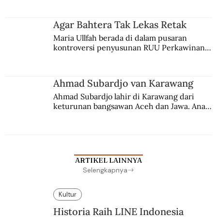
merantau ke Jawa dan menjadi pemuka 
agama Islam. Anaknya mengikuti jejaknya.
Agar Bahtera Tak Lekas Retak
Maria Ullfah berada di dalam pusaran 
kontroversi penyusunan RUU Perkawinan. 
Berbuah manis walau penuh kompromi.
Ahmad Subardjo van Karawang
Ahmad Subardjo lahir di Karawang dari 
keturunan bangsawan Aceh dan Jawa. Anak 
kesayangan mantri polisi ini pindah ke 
Batavia untuk melanjutkan pendidikan di 
sekolah Belanda.
ARTIKEL LAINNYA
Selengkapnya
Kultur
Historia Raih LINE Indonesia