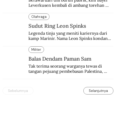
Berawal dari tim buruh pabrik, kini Bayer 
Leverkusen kembali di ambang torehan 
“treble”. Sempat diejek dengan julukan 
“Neverkusen”.
Olahraga
Sudut Ring Leon Spinks
Legenda tinju yang meniti kariernya dari 
kamp Marinir. Nama Leon Spinks kondang 
setelah mencuri gelar dunia milik 
Muhammad Ali.
Militer
Balas Dendam Paman Sam
Tak terima seorang warganya tewas di 
tangan pejuang pembebasan Palestina, 
pemerintahan Ronald Reagan melakukan 
pembalasan.
Sebelumnya
Selanjutnya