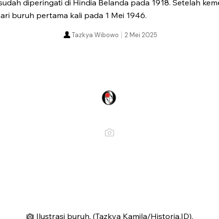
sudah diperingati di Hindia Belanda pada 1918. Setelah k
ri buruh pertama kali pada 1 Mei 1946.
Tazkya Wibowo
2 Mei 2025
Ilustrasi buruh. (Tazkya Kamila/Historia.ID).