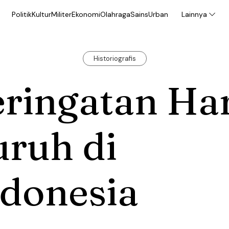
Politik
Kultur
Militer
Ekonomi
Olahraga
Sains
Urban
Lainnya
Historiografis
ringatan Har
uruh di
ndonesia