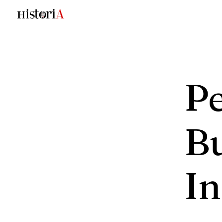
Pe
B
I