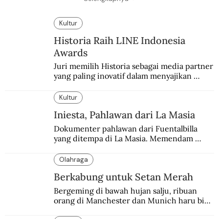
Kultur
Historia Raih LINE Indonesia
Awards
Juri memilih Historia sebagai media partner 
yang paling inovatif dalam menyajikan 
konten sejarah populer
Kultur
Iniesta, Pahlawan dari La Masia
Dokumenter pahlawan dari Fuentalbilla 
yang ditempa di La Masia. Memendam 
beban psikis di balik sifatnya yang kalem 
dan dingin.
Olahraga
Berkabung untuk Setan Merah
Bergeming di bawah hujan salju, ribuan 
orang di Manchester dan Munich haru biru 
mengenang 60 tahun tragedi yang 