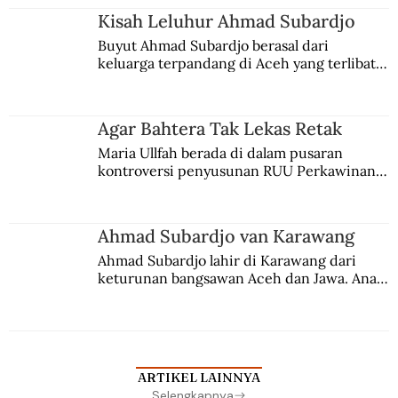
Kisah Leluhur Ahmad Subardjo
Buyut Ahmad Subardjo berasal dari 
keluarga terpandang di Aceh yang terlibat 
persaingan kekuasaan. Dia memilih 
merantau ke Jawa dan menjadi pemuka 
agama Islam. Anaknya mengikuti jejaknya.
Agar Bahtera Tak Lekas Retak
Maria Ullfah berada di dalam pusaran 
kontroversi penyusunan RUU Perkawinan. 
Berbuah manis walau penuh kompromi.
Ahmad Subardjo van Karawang
Ahmad Subardjo lahir di Karawang dari 
keturunan bangsawan Aceh dan Jawa. Anak 
kesayangan mantri polisi ini pindah ke 
Batavia untuk melanjutkan pendidikan di 
sekolah Belanda.
ARTIKEL LAINNYA
Selengkapnya