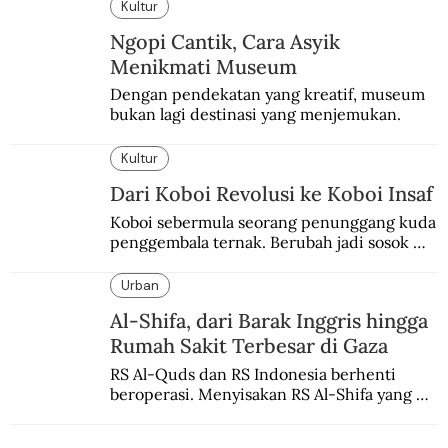
menimpa MU.
Kultur
Ngopi Cantik, Cara Asyik
Menikmati Museum
Dengan pendekatan yang kreatif, museum 
bukan lagi destinasi yang menjemukan.
Kultur
Dari Koboi Revolusi ke Koboi Insaf
Koboi sebermula seorang penunggang kuda 
penggembala ternak. Berubah jadi sosok 
heroik dan dibanggakan oleh pemuda 
revolusi di Surabaya.
Urban
Al-Shifa, dari Barak Inggris hingga
Rumah Sakit Terbesar di Gaza
RS Al-Quds dan RS Indonesia berhenti 
beroperasi. Menyisakan RS Al-Shifa yang 
bertahan di kota Gaza.