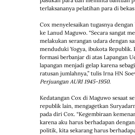
pasukan para dan meminta bantuan p
terlaksananya pelatihan para di bekas
Cox menyelesaikan tugasnya dengan ba
ke Lanud Maguwo. “Secara sangat me
melakukan serangan udara dengan s
menduduki Yogya, ibukota Republik. 
formasi berbanjar di atas Lapangan U
lapangan menjadi gelap karena sebag
ratusan jumlahnya,” tulis Irna HN Soe
Perjuangan AURI 1945-1950
.
Kedatangan Cox di Maguwo sesaat se
republik lain, mengagetkan Suryada
pada diri Cox. “Kegembiraan kemenan
karena aku harus berhadapan dengan
politik, kita sekarang harus berhada