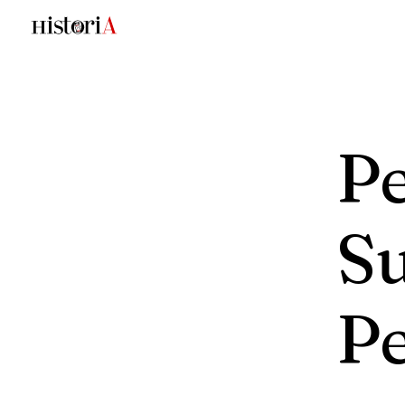
P
S
P