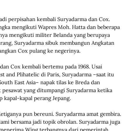
jadi perpisahan kembali Suryadarma dan Cox. 
gka mengikuti Wapres Moh. Hatta dan beberapa 
nya mengikuti militer Belanda yang berupaya 
perang, Suryadarma sibuk membangun Angkatan 
dangkan Cox pulang ke negerinya.
dan Cox kembali bertemu pada 1968. Usai 
 and Plihatelic di Paris, Suryadarma –saat itu 
South East Asia– napak tilas ke Breda dan 
ot pesawat yang ditumpangi Suryadarma ketika 
 kapal-kapal perang Jepang. 
Ketiganya pun bereuni. Suryadarma amat gembira. 
lami bersama jadi topik obrolan. Suryadarma juga 
enerima Wing terbangnya dari pemerintah 