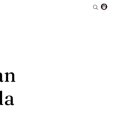
an
da