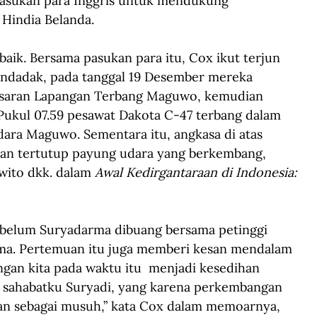
asukan para Inggris untuk mendukung 
 Hindia Belanda. 
ik. Bersama pasukan para itu, Cox ikut terjun 
ndadak, pada tanggal 19 Desember mereka 
asaran Lapangan Terbang Maguwo, kemudian 
Pukul 07.59 pesawat Dakota C-47 terbang dalam 
dara Maguwo. Sementara itu, angkasa di atas 
ian tertutup payung udara yang berkembang, 
wito dkk. dalam 
Awal Kedirgantaraan di Indonesia: 
belum Suryadarma dibuang bersama petinggi 
rma. Pertemuan itu juga memberi kesan mendalam 
gan kita pada waktu itu  menjadi kesedihan 
 sahabatku Suryadi, yang karena perkembangan 
pan sebagai musuh,” kata Cox dalam memoarnya, 