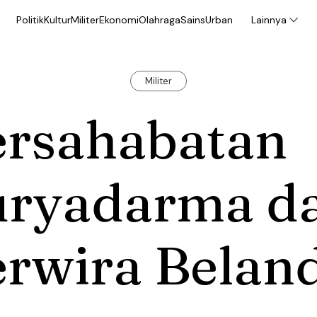
Politik
Kultur
Militer
Ekonomi
Olahraga
Sains
Urban
Lainnya
Militer
ersahabatan
uryadarma d
erwira Belan