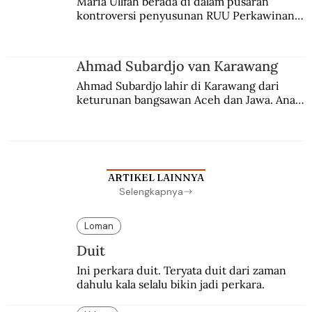
Maria Ullfah berada di dalam pusaran 
kontroversi penyusunan RUU Perkawinan. 
Berbuah manis walau penuh kompromi.
Ahmad Subardjo van Karawang
Ahmad Subardjo lahir di Karawang dari 
keturunan bangsawan Aceh dan Jawa. Anak 
kesayangan mantri polisi ini pindah ke 
Batavia untuk melanjutkan pendidikan di 
sekolah Belanda.
ARTIKEL LAINNYA
Selengkapnya
Loman
Duit
Ini perkara duit. Teryata duit dari zaman 
dahulu kala selalu bikin jadi perkara.