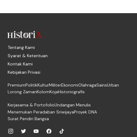
Tentang Kami
Syarat & Ketentuan
Kontak Kami
Kebijakan Privasi
Premium
Politik
Kultur
Militer
Ekonomi
Olahraga
Sains
Urban
Lorong Zaman
Kolom
Koja
Historiografis
Kerjasama & Portofolio
Undangan Menulis
Menemukan Peradaban Sriwijaya
Proyek DNA
Surat Pendiri Bangsa