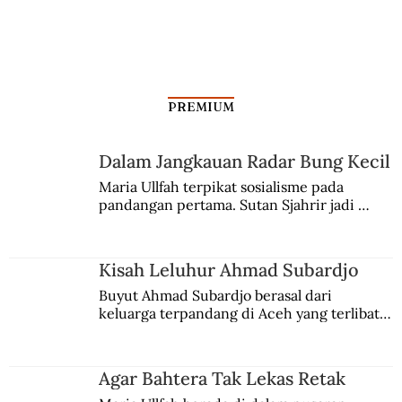
PREMIUM
Dalam Jangkauan Radar Bung Kecil
Maria Ullfah terpikat sosialisme pada 
pandangan pertama. Sutan Sjahrir jadi 
comblangnya.
Kisah Leluhur Ahmad Subardjo
Buyut Ahmad Subardjo berasal dari 
keluarga terpandang di Aceh yang terlibat 
persaingan kekuasaan. Dia memilih 
merantau ke Jawa dan menjadi pemuka 
agama Islam. Anaknya mengikuti jejaknya.
Agar Bahtera Tak Lekas Retak