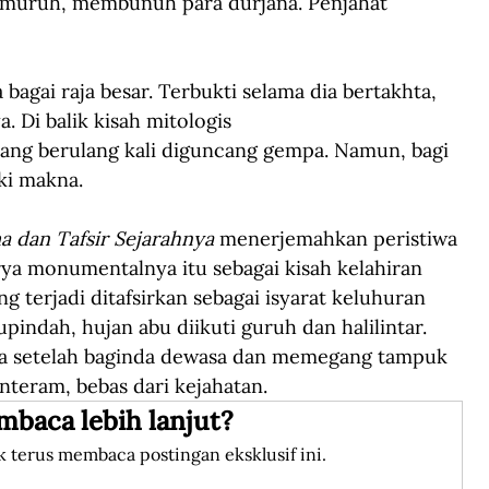
uruh, membunuh para durjana. Penjahat 
bagai raja besar. Terbukti selama dia bertakhta, 
 Di balik kisah mitologis 
ang berulang kali diguncang gempa. Namun, bagi 
ki makna.
 dan Tafsir Sejarahnya
 menerjemahkan peristiwa 
ya monumentalnya itu sebagai kisah kelahiran 
 terjadi ditafsirkan sebagai isyarat keluhuran 
pindah, hujan abu diikuti guruh dan halilintar. 
sana setelah baginda dewasa dan memegang tampuk 
teram, bebas dari kejahatan.
mbaca lebih lanjut?
k terus membaca postingan eksklusif ini.