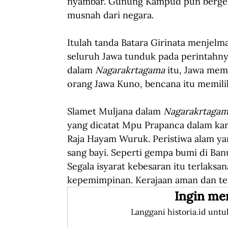
nyambar. Gunung Kampud pun bergem
musnah dari negara.
Itulah tanda Batara Girinata menjelma 
seluruh Jawa tunduk pada perintahnya.
dalam 
Nagarakrtagama 
itu, Jawa mem
orang Jawa Kuno, bencana itu memili
Slamet Muljana dalam 
Nagarakrtagama
yang dicatat Mpu Prapanca dalam kar
Raja Hayam Wuruk. Peristiwa alam yang
sang bayi. Seperti gempa bumi di Banu
Segala isyarat kebesaran itu terlak
kepemimpinan. Kerajaan aman dan ten
Ingin me
Langgani historia.id untu