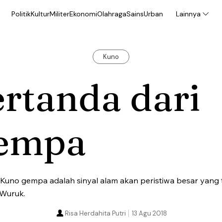
Politik
Kultur
Militer
Ekonomi
Olahraga
Sains
Urban
Lainnya
Kuno
rtanda dari
empa
uno gempa adalah sinyal alam akan peristiwa besar yang te
 Wuruk.
Risa Herdahita Putri
13 Agu 2018