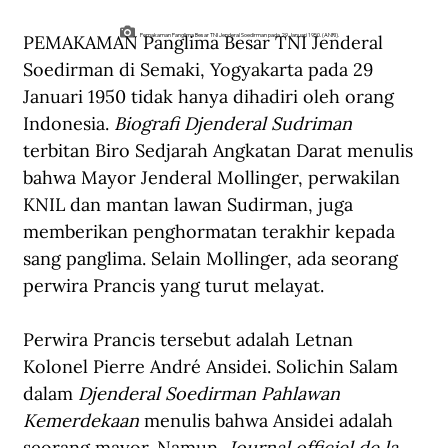
PEMAKAMAN Panglima Besar TNI Jenderal 
Pemakaman Panglima Besar TNI Jenderal Soedirman pada 29 Januari 1950. (ANRI).
Soedirman di Semaki, Yogyakarta pada 29 
Januari 1950 tidak hanya dihadiri oleh orang 
Indonesia. 
Biografi Djenderal Sudriman 
terbitan Biro Sedjarah Angkatan Darat menulis 
bahwa Mayor Jenderal Mollinger, perwakilan 
KNIL dan mantan lawan Sudirman, juga 
memberikan penghormatan terakhir kepada 
sang panglima. Selain Mollinger, ada seorang 
perwira Prancis yang turut melayat.
Perwira Prancis tersebut adalah Letnan 
Kolonel Pierre André Ansidei. Solichin Salam 
dalam 
Djenderal Soedirman Pahlawan 
Kemerdekaan 
menulis bahwa Ansidei adalah 
seorang mayor. Namun, 
Journal officiel de la 