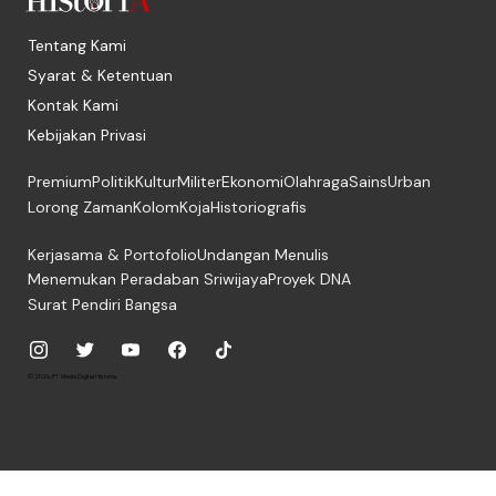
Tentang Kami
Syarat & Ketentuan
Kontak Kami
Kebijakan Privasi
Premium
Politik
Kultur
Militer
Ekonomi
Olahraga
Sains
Urban
Lorong Zaman
Kolom
Koja
Historiografis
Kerjasama & Portofolio
Undangan Menulis
Menemukan Peradaban Sriwijaya
Proyek DNA
Surat Pendiri Bangsa
© 2026, PT. Media Digital Historia.