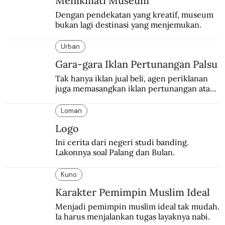
Menikmati Museum
Dengan pendekatan yang kreatif, museum 
bukan lagi destinasi yang menjemukan.
Urban
Gara-gara Iklan Pertunangan Palsu
Tak hanya iklan jual beli, agen periklanan 
juga memasangkan iklan pertunangan atau 
pernikahan. Ini kisah Hamid yang 
memasang iklan pertunangan palsu.
Loman
Logo
Ini cerita dari negeri studi banding. 
Lakonnya soal Palang dan Bulan.
Kuno
Karakter Pemimpin Muslim Ideal
Menjadi pemimpin muslim ideal tak mudah. 
Ia harus menjalankan tugas layaknya nabi.