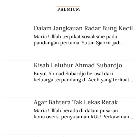
PREMIUM
Dalam Jangkauan Radar Bung Kecil
Maria Ullfah terpikat sosialisme pada 
Jenderal Soedirman Lebaran di Jakarta
pandangan pertama. Sutan Sjahrir jadi 
comblangnya.
Kisah Leluhur Ahmad Subardjo
Buyut Ahmad Subardjo berasal dari 
keluarga terpandang di Aceh yang terlibat 
persaingan kekuasaan. Dia memilih 
merantau ke Jawa dan menjadi pemuka 
agama Islam. Anaknya mengikuti jejaknya.
Agar Bahtera Tak Lekas Retak
Maria Ullfah berada di dalam pusaran 
kontroversi penyusunan RUU Perkawinan. 
Berbuah manis walau penuh kompromi.