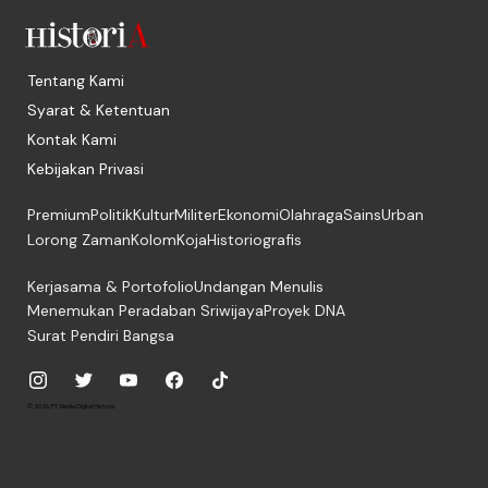
Tentang Kami
Syarat & Ketentuan
Kontak Kami
Kebijakan Privasi
Premium
Politik
Kultur
Militer
Ekonomi
Olahraga
Sains
Urban
Lorong Zaman
Kolom
Koja
Historiografis
Kerjasama & Portofolio
Undangan Menulis
Menemukan Peradaban Sriwijaya
Proyek DNA
Surat Pendiri Bangsa
© 2026, PT. Media Digital Historia.