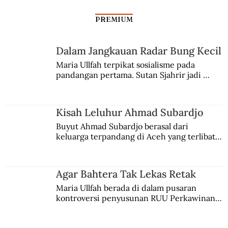
PREMIUM
Dalam Jangkauan Radar Bung Kecil
Maria Ullfah terpikat sosialisme pada 
Dari Video Game hingga Game Online
pandangan pertama. Sutan Sjahrir jadi 
comblangnya.
Kisah Leluhur Ahmad Subardjo
Buyut Ahmad Subardjo berasal dari 
keluarga terpandang di Aceh yang terlibat 
persaingan kekuasaan. Dia memilih 
merantau ke Jawa dan menjadi pemuka 
agama Islam. Anaknya mengikuti jejaknya.
Agar Bahtera Tak Lekas Retak
Maria Ullfah berada di dalam pusaran 
kontroversi penyusunan RUU Perkawinan. 
Berbuah manis walau penuh kompromi.