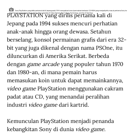
Sony PlayStation yang dirilis pertama kali di Jepang pada 1994 merupakan konsol permainan berbasis CD-ROM yang menjadi pintu masuk pertama Sony ke
PLAYSTATION yang dirilis pertama kali di 
industri konsol permainan. (Evan-Amos/Encyclopedia of Video Games: The Culture, Technology, and Art of Gaming).
Jepang pada 1994 sukses mencuri perhatian 
anak-anak hingga orang dewasa. Setahun 
berselang, konsol permainan grafis dari era 32-
bit yang juga dikenal dengan nama PSOne, itu 
diluncurkan di Amerika Serikat. Berbeda 
dengan 
game arcade
 yang populer tahun 1970 
dan 1980-an, di mana pemain harus 
memasukan koin untuk dapat memainkannya, 
video game
 PlayStation menggunakan cakram 
padat atau CD, yang menandai peralihan 
industri 
video game
 dari kartrid. 
Kemunculan PlayStation menjadi penanda 
kebangkitan Sony di dunia 
video game
. 