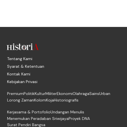
Tentang Kami
Syarat & Ketentuan
Kontak Kami
Kebijakan Privasi
Premium
Politik
Kultur
Militer
Ekonomi
Olahraga
Sains
Urban
Lorong Zaman
Kolom
Koja
Historiografis
Kerjasama & Portofolio
Undangan Menulis
Menemukan Peradaban Sriwijaya
Proyek DNA
Surat Pendiri Bangsa