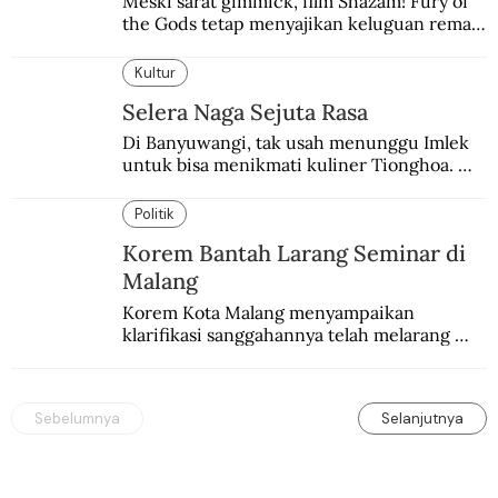
Meski sarat gimmick, film Shazam! Fury of 
the Gods tetap menyajikan keluguan remaja 
yang menyimpan kekuatan para dewa 
Yunani.
Kultur
Selera Naga Sejuta Rasa
Di Banyuwangi, tak usah menunggu Imlek 
untuk bisa menikmati kuliner Tionghoa. 
Ada pasar kuliner khas yang digelar tiap 
pekan.
Politik
Korem Bantah Larang Seminar di
Malang
Korem Kota Malang menyampaikan 
klarifikasi sanggahannya telah melarang 
seminar sejarah di Universitas Negeri 
Malang.
Sebelumnya
Selanjutnya