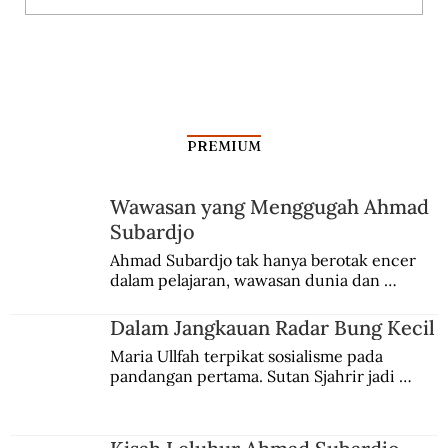
Dari Srebrenica ke Palestina
PREMIUM
Wawasan yang Menggugah Ahmad
Subardjo
Ahmad Subardjo tak hanya berotak encer 
dalam pelajaran, wawasan dunia dan 
kesadaran kebangsaannya tumbuh berkat 
Jules Verne, Multatuli, hingga Sun Yat-sen.
Dalam Jangkauan Radar Bung Kecil
Maria Ullfah terpikat sosialisme pada 
pandangan pertama. Sutan Sjahrir jadi 
comblangnya.