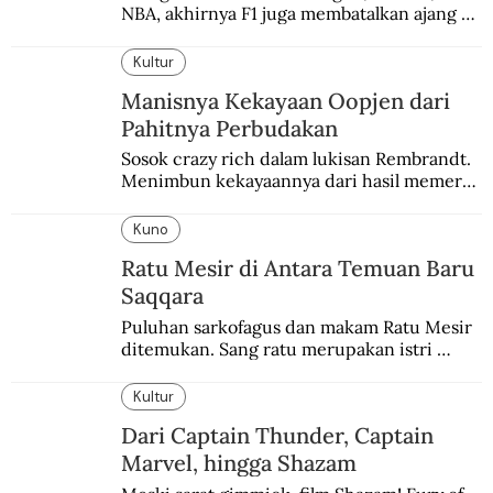
NBA, akhirnya F1 juga membatalkan ajang 
balapannya. Menghindari pengalaman 
enam dekade lampau.
Kultur
Manisnya Kekayaan Oopjen dari
Pahitnya Perbudakan
Sosok crazy rich dalam lukisan Rembrandt. 
Menimbun kekayaannya dari hasil memeras 
keringat para budak.
Kuno
Ratu Mesir di Antara Temuan Baru
Saqqara
Puluhan sarkofagus dan makam Ratu Mesir 
ditemukan. Sang ratu merupakan istri 
sekaligus putri salah satu firaun yang 
sebelumnya keberadaannya tak pernah 
Kultur
diketahui.
Dari Captain Thunder, Captain
Marvel, hingga Shazam