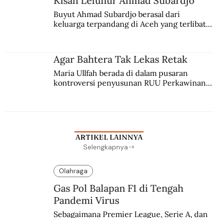
Kisah Leluhur Ahmad Subardjo
Buyut Ahmad Subardjo berasal dari 
keluarga terpandang di Aceh yang terlibat 
persaingan kekuasaan. Dia memilih 
merantau ke Jawa dan menjadi pemuka 
agama Islam. Anaknya mengikuti jejaknya.
Agar Bahtera Tak Lekas Retak
Maria Ullfah berada di dalam pusaran 
kontroversi penyusunan RUU Perkawinan. 
Berbuah manis walau penuh kompromi.
ARTIKEL LAINNYA
Selengkapnya
Olahraga
Gas Pol Balapan F1 di Tengah
Pandemi Virus
Sebagaimana Premier League, Serie A, dan 