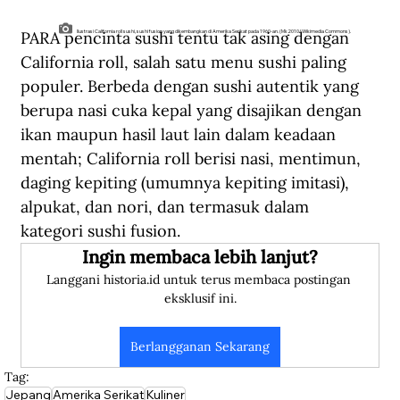
PARA pencinta sushi tentu tak asing dengan 
Ilustrasi California roll sushi, sushi fusion yang dikembangkan di Amerika Serikat pada 1960-an. (Mk2010/Wikimedia Commons).
California roll, salah satu menu sushi paling 
populer. Berbeda dengan sushi autentik yang 
berupa nasi cuka kepal yang disajikan dengan 
ikan maupun hasil laut lain dalam keadaan 
mentah; California roll berisi nasi, mentimun, 
daging kepiting (umumnya kepiting imitasi), 
alpukat, dan nori, dan termasuk dalam 
kategori sushi fusion.
Ingin membaca lebih lanjut?
Langgani historia.id untuk terus membaca postingan 
eksklusif ini.
Berlangganan Sekarang
Tag:
Jepang
Amerika Serikat
Kuliner