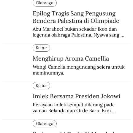
Olahraga
Epilog Tragis Sang Pengusung
Bendera Palestina di Olimpiade
Abu Maraheel bukan sekadar ikon dan 
legenda olahraga Palestina. Nyawa sang 
Olimpian tak tertolong setelah Israel 
memblokade Rafah.
Kultur
Menghirup Aroma Camellia
Wangi Camelia mengundang selera untuk 
meminumnya.
Kultur
Imlek Bersama Presiden Jokowi
Perayaan Imlek sempat dilarang pada 
zaman Belanda dan Orde Baru. Kini 
dirayakan dengan semarak.
Olahraga