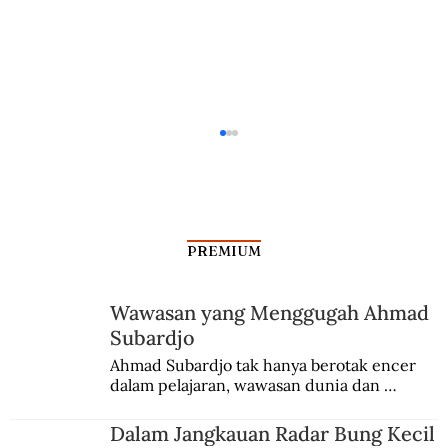
PREMIUM
Wawasan yang Menggugah Ahmad
Subardjo
Goyang Lidah dengan Sejarah
Ahmad Subardjo tak hanya berotak encer 
dalam pelajaran, wawasan dunia dan 
Carbonara
kesadaran kebangsaannya tumbuh berkat 
Jules Verne, Multatuli, hingga Sun Yat-sen.
Dalam Jangkauan Radar Bung Kecil