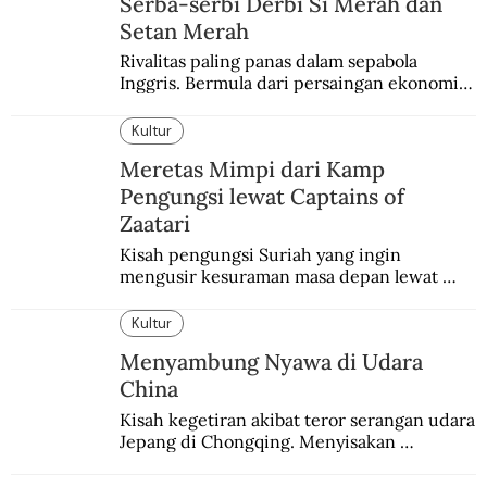
Serba-serbi Derbi Si Merah dan
Setan Merah
Rivalitas paling panas dalam sepabola 
Inggris. Bermula dari persaingan ekonomi 
dan industri.
Kultur
Meretas Mimpi dari Kamp
Pengungsi lewat Captains of
Zaatari
Kisah pengungsi Suriah yang ingin 
mengusir kesuraman masa depan lewat 
sepakbola. Disajikan dengan intim dan 
humanis.
Kultur
Menyambung Nyawa di Udara
China
Kisah kegetiran akibat teror serangan udara 
Jepang di Chongqing. Menyisakan 
kepedihan dan perlawanan.