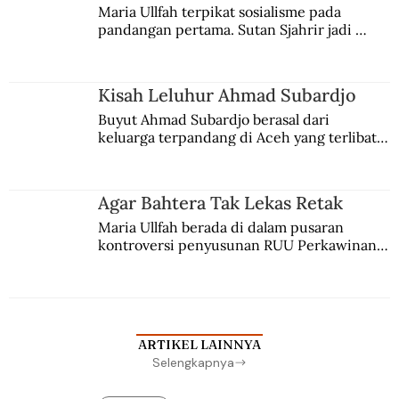
Maria Ullfah terpikat sosialisme pada 
pandangan pertama. Sutan Sjahrir jadi 
comblangnya.
Kisah Leluhur Ahmad Subardjo
Buyut Ahmad Subardjo berasal dari 
keluarga terpandang di Aceh yang terlibat 
persaingan kekuasaan. Dia memilih 
merantau ke Jawa dan menjadi pemuka 
agama Islam. Anaknya mengikuti jejaknya.
Agar Bahtera Tak Lekas Retak
Maria Ullfah berada di dalam pusaran 
kontroversi penyusunan RUU Perkawinan. 
Berbuah manis walau penuh kompromi.
ARTIKEL LAINNYA
Selengkapnya